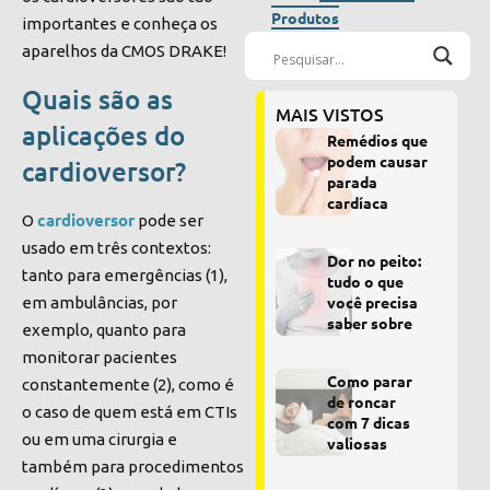
Produtos
importantes e conheça os
aparelhos da CMOS DRAKE!
Quais são as
MAIS VISTOS
aplicações do
Remédios que
podem causar
cardioversor?
parada
cardíaca
cardioversor
O
pode ser
usado em três contextos:
Dor no peito:
tanto para emergências (1),
tudo o que
você precisa
em ambulâncias, por
saber sobre
exemplo, quanto para
monitorar pacientes
Como parar
constantemente (2), como é
de roncar
o caso de quem está em CTIs
com 7 dicas
ou em uma cirurgia e
valiosas
também para procedimentos