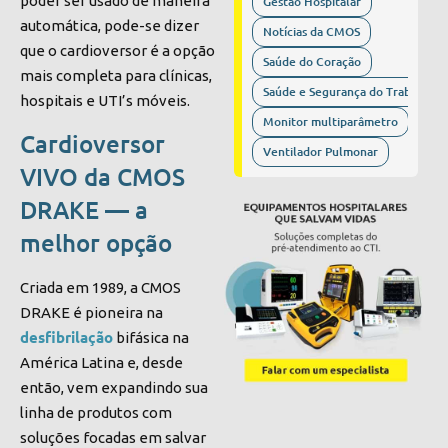
poder ser usado de maneira
Gestão Hospitalar
automática, pode-se dizer
Notícias da CMOS
que o cardioversor é a opção
Saúde do Coração
mais completa para clínicas,
Saúde e Segurança do Trabalho
hospitais e UTI’s móveis.
Monitor multiparâmetro
Cardioversor
Ventilador Pulmonar
VIVO da CMOS
DRAKE — a
melhor opção
Criada em 1989, a CMOS
DRAKE é pioneira na
desfibrilação
bifásica na
América Latina e, desde
então, vem expandindo sua
linha de produtos com
soluções focadas em salvar