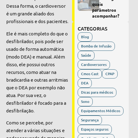
quais
Dessa forma, o cardioversor
parâmetros
é um grande aliado dos
acompanhar?
profissionais e dos pacientes.
CATEGORIAS
Ele é mais completo do que o
Blog
desfibrilador, pois pode ser
Bomba de Infusão
usado de forma automática
Saúde
(modo DEA) e manual. Além
disso, ele possui outros
Cardioversores
recursos, como atuar na
Cmos Cast
CPAP
bradicardia e outras arritmias
DEA
que o DEA por exemplo não
Dicas para médicos
atua. Por sua vez, o
Sono
desfibrilador é focado para a
desfibrilação.
Equipamentos Médicos
Segurança
Como se percebe, por
Espaços seguros
atender a várias situações e