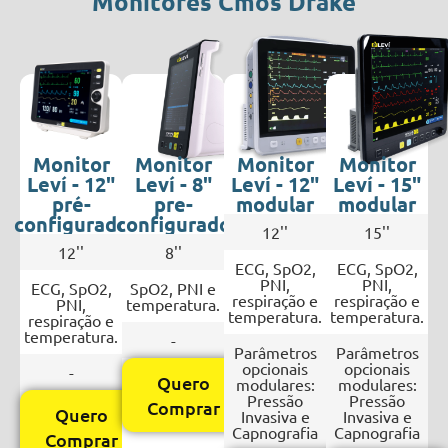
Monitores Cmos Drake
Monitor
Monitor
Monitor
Monitor
Leví - 12"
Leví - 8"
Leví - 12"
Leví - 15"
pré-
pre-
modular
modular
configurado
configurado
12''
15''
12''
8''
ECG, SpO2,
ECG, SpO2,
PNI,
PNI,
ECG, SpO2,
SpO2, PNI e
respiração e
respiração e
PNI,
temperatura.
temperatura.
temperatura.
respiração e
temperatura.
-
Parâmetros
Parâmetros
opcionais
opcionais
-
Quero
modulares:
modulares:
Pressão
Pressão
Comprar
Quero
Invasiva e
Invasiva e
Capnografia
Capnografia
Comprar