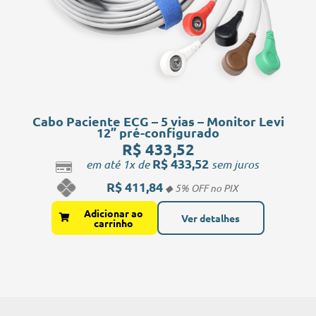
Cabo Paciente ECG – 5 vias – Monitor Levi
S
12” pré-configurado
R$
433,52
R$
433,52
em até 1x de
sem juros
R$
411,84
Adicionar ao
Ver detalhes
carrinho