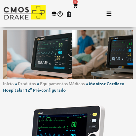
0
Início
»
Produtos
»
Equipamentos Médicos
»
Monitor Cardíaco
Hospitalar 12” Pré-configurado