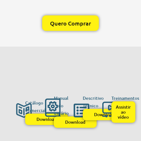
Quero Comprar
Manual
Descritivo
Treinamentos
Catálogo
do
Técnico
Assistir
Comercial
ao
usuário
Download
vídeo
Download
Download