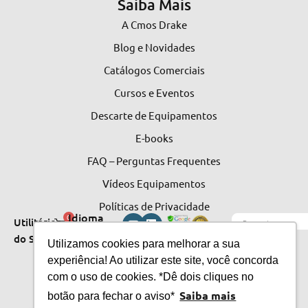
Saiba Mais
A Cmos Drake
Blog e Novidades
Catálogos Comerciais
Cursos e Eventos
Descarte de Equipamentos
E-books
FAQ – Perguntas Frequentes
Vídeos Equipamentos
Políticas de Privacidade
Idioma
0
Utilitários
do Site
do Site
Utilizamos cookies para melhorar a sua
experiência! Ao utilizar este site, você concorda
com o uso de cookies. *Dê dois cliques no
Saiba mais
botão para fechar o aviso*