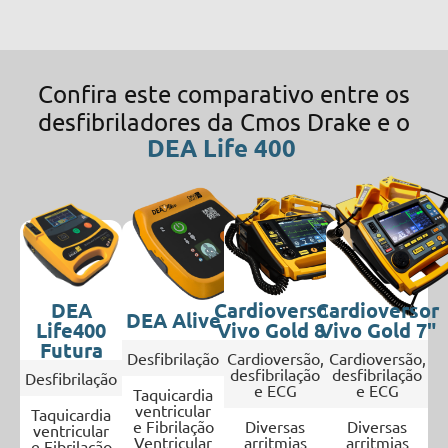
Confira este comparativo entre os
desfibriladores da Cmos Drake e o
DEA Life 400
DEA
Cardioversor
Cardioversor
DEA Alive
Life400
Vivo Gold 8"
Vivo Gold 7"
Futura
Desfibrilação
Cardioversão,
Cardioversão,
desfibrilação
desfibrilação
Desfibrilação
e ECG
e ECG
Taquicardia
ventricular
Taquicardia
e Fibrilação
Diversas
Diversas
ventricular
Ventricular
arritmias
arritmias
e Fibrilação