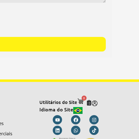
0
Utilitários do Site
Idioma do Site
es
rciais