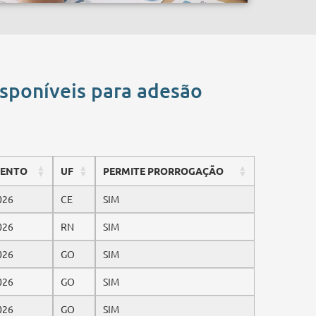
isponíveis para adesão
MENTO
UF
PERMITE PRORROGAÇÃO
026
CE
SIM
026
RN
SIM
026
GO
SIM
026
GO
SIM
026
GO
SIM