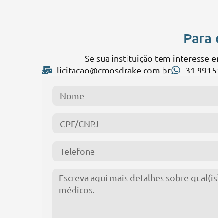
Para 
Se sua instituição tem interesse 
licitacao@cmosdrake.com.br
31 9915