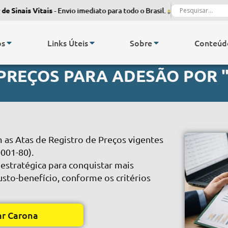
inais Vitais
- Envio imediato para todo o Brasil.
Monitor de Sinais 
os
Links Úteis
Sobre
Conteúd
 PREÇOS PARA ADESÃO POR
m as Atas de Registro de Preços vigentes
001-80).
 estratégica para conquistar mais
usto-benefício, conforme os critérios
ar Carona