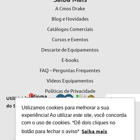
A Cmos Drake
Blog e Novidades
Catálogos Comerciais
Cursos e Eventos
Descarte de Equipamentos
E-books
FAQ – Perguntas Frequentes
Vídeos Equipamentos
Políticas de Privacidade
Idioma
0
Utilitários
do Site
do
Utilizamos cookies para melhorar a sua
experiência! Ao utilizar este site, você concorda
Site
com o uso de cookies. *Dê dois cliques no
Saiba mais
botão para fechar o aviso*