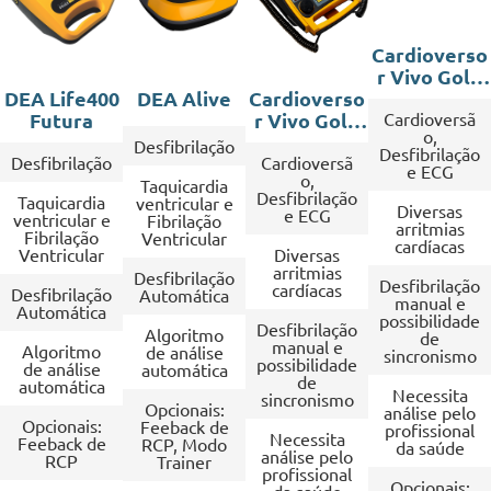
Cardioverso
r Vivo Gold
DEA Life400
DEA Alive
Cardioverso
8"
Futura
r Vivo Gold
Cardioversã
o,
7"
Desfibrilação
Desfibrilação
Desfibrilação
Cardioversã
e ECG
o,
Taquicardia
Desfibrilação
Taquicardia
ventricular e
Diversas
e ECG
ventricular e
Fibrilação
arritmias
Fibrilação
Ventricular
cardíacas
Ventricular
Diversas
arritmias
Desfibrilação
Desfibrilação
cardíacas
Desfibrilação
Automática
manual e
Automática
possibilidade
Desfibrilação
Algoritmo
de
manual e
Algoritmo
de análise
sincronismo
possibilidade
de análise
automática
de
automática
Necessita
sincronismo
Opcionais:
análise pelo
Opcionais:
Feeback de
profissional
Necessita
Feeback de
RCP, Modo
da saúde
análise pelo
RCP
Trainer
profissional
Opcionais: