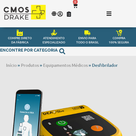
0
COMPRE DIRETO
ATENDIMENTO
ENVIO PARA
COMPRA
DA FÁBRICA
ESPECIALIZADO
TODO O BRASIL
100% SEGURA
ENCONTRE POR CATEGORIA
Início
»
Produtos
»
Equipamentos Médicos
»
Desfibrilador