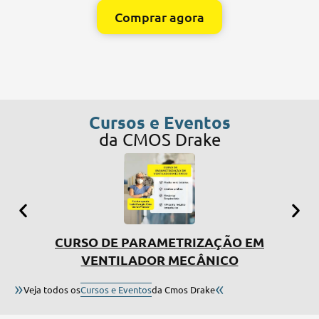
Comprar agora
Cursos e Eventos
da CMOS Drake
CURSO DE PARAMETRIZAÇÃO EM
SIMP
VENTILADOR MECÂNICO
»
«
Veja todos os
Cursos e Eventos
da Cmos Drake