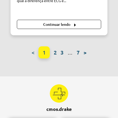
qual a diferença entre ECG e...
Continuar lendo
<
1
2
3
…
7
>
cmos.drake