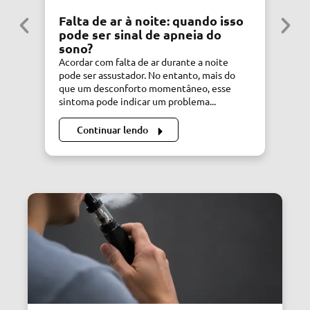
Falta de ar à noite: quando isso
S
pode ser sinal de apneia do
C
sono?
C
Acordar com falta de ar durante a noite
Si
pode ser assustador. No entanto, mais do
de
que um desconforto momentâneo, esse
di
sintoma pode indicar um problema...
Dr
Continuar lendo