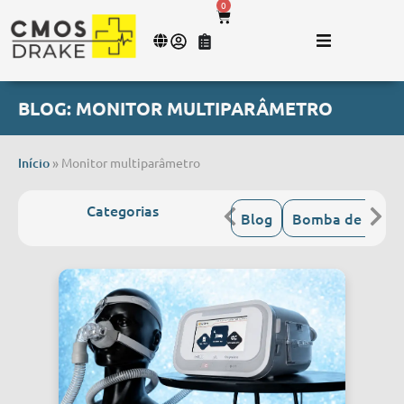
0
BLOG: MONITOR MULTIPARÂMETRO
Início
»
Monitor multiparâmetro
Categorias
Blog
Bomba de Infus