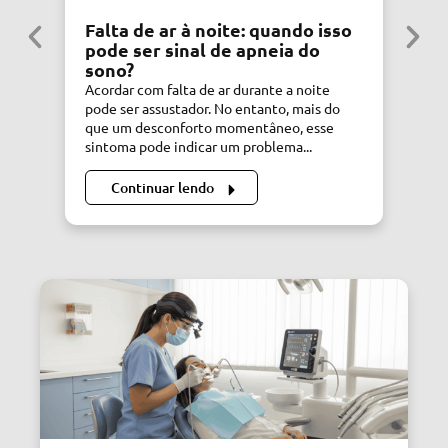
Falta de ar à noite: quando isso
S
pode ser sinal de apneia do
C
sono?
C
Acordar com falta de ar durante a noite
Si
pode ser assustador. No entanto, mais do
de
que um desconforto momentâneo, esse
di
sintoma pode indicar um problema...
Dr
Continuar lendo