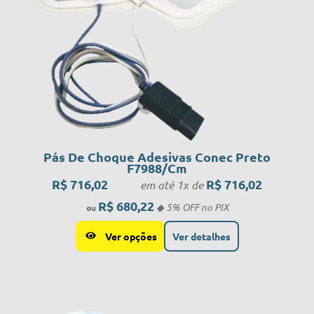
Pás De Choque Adesivas Conec Preto
F7988/Cm
R$
716,02
R$
716,02
em até 1x de
R$
680,22
Ver opções
Ver detalhes