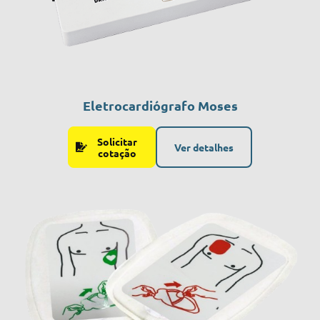
Eletrocardiógrafo Moses
Solicitar
Ver detalhes
cotação