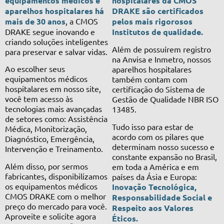
equipamentos médicos e
hospitalares da CMOS
aparelhos hospitalares há
DRAKE são certificados
mais de 30 anos
, a CMOS
pelos mais rigorosos
DRAKE segue inovando e
Institutos de qualidade.
criando soluções inteligentes
Além de possuírem registro
para preservar e salvar vidas.
na Anvisa e Inmetro, nossos
Ao escolher seus
aparelhos hospitalares
equipamentos médicos
também contam com
hospitalares em nosso site,
certificação do Sistema de
você tem acesso às
Gestão de Qualidade NBR ISO
tecnologias mais avançadas
13485.
de setores como: Assistência
Tudo isso para estar de
Médica, Monitorização,
acordo com os pilares que
Diagnóstico, Emergência,
determinam nosso sucesso e
Intervenção e Treinamento.
constante expansão no Brasil,
Além disso, por sermos
em toda a América e em
fabricantes, disponibilizamos
países da Ásia e Europa:
os equipamentos médicos
Inovação Tecnológica,
CMOS DRAKE com o melhor
Responsabilidade Social e
preço do mercado para você.
Respeito aos Valores
Aproveite e solicite agora
Éticos.