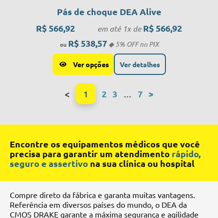
Pás de choque DEA Alive
R$
566,92
R$
566,92
em até 1x de
R$
538,57
Ver opções
Ver detalhes
<
1
2
3
…
7
>
Encontre os equipamentos médicos que você
precisa para garantir um atendimento
rápido,
seguro e assertivo
na sua clínica ou hospital
Compre direto da fábrica e garanta muitas vantagens.
Referência em diversos países do mundo, o DEA da
CMOS DRAKE garante a máxima segurança e agilidade