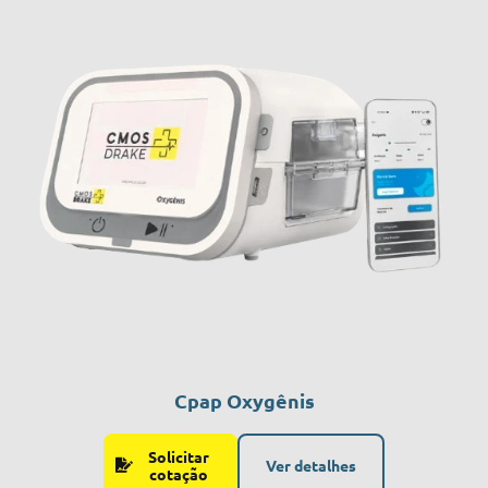
Cpap Oxygênis
Solicitar
Ver detalhes
cotação