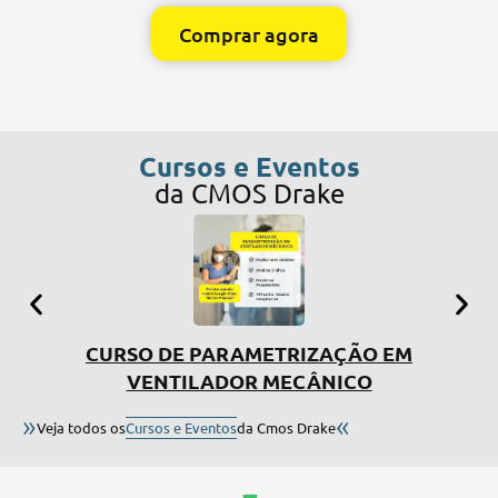
Comprar agora
Cursos e Eventos
da CMOS Drake
CURSO DE PARAMETRIZAÇÃO EM
SIMP
VENTILADOR MECÂNICO
»
«
Veja todos os
Cursos e Eventos
da Cmos Drake