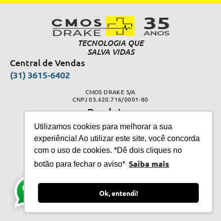
TECNOLOGIA QUE
SALVA VIDAS
Central de Vendas
(31) 3615-6402
CMOS DRAKE S/A
CNPJ 03.620.716/0001-80
Produtos
Bombas de infusão
Utilizamos cookies para melhorar a sua
experiência! Ao utilizar este site, você concorda
Cardioversor
com o uso de cookies. *Dê dois cliques no
CPAPs
Saiba mais
botão para fechar o aviso*
Desfibriladores
Eletrocardiógrafo – ECG
Ok, entendi!
Monitores