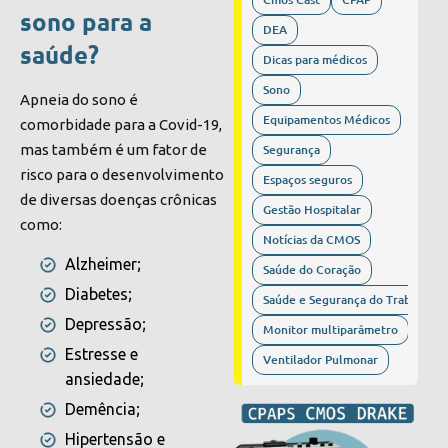
sono para a
DEA
saúde?
Dicas para médicos
Sono
Apneia do sono é
Equipamentos Médicos
comorbidade para a Covid-19,
Segurança
mas também é um fator de
risco para o desenvolvimento
Espaços seguros
de diversas doenças crônicas
Gestão Hospitalar
como:
Notícias da CMOS
Alzheimer;
Saúde do Coração
Diabetes;
Saúde e Segurança do Trabalho
Depressão;
Monitor multiparâmetro
Estresse e
Ventilador Pulmonar
ansiedade;
Demência;
Hipertensão e