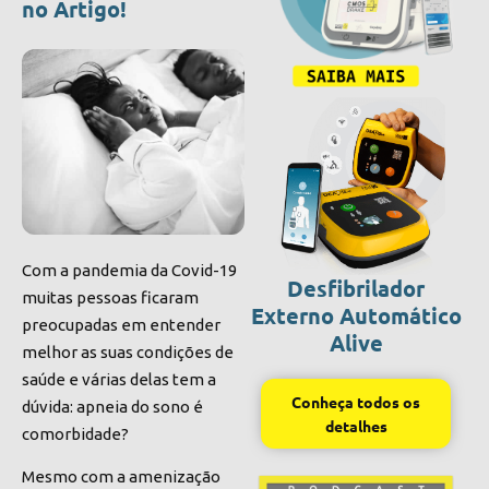
no Artigo!
Com a pandemia da Covid-19
Desfibrilador
muitas pessoas ficaram
Externo Automático
preocupadas em entender
Alive
melhor as suas condições de
saúde e várias delas tem a
Conheça todos os
dúvida: apneia do sono é
detalhes
comorbidade?
Mesmo com a amenização