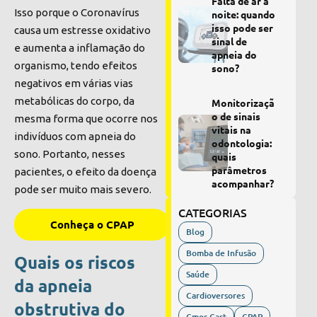
Falta de ar à
Isso porque o Coronavírus
noite: quando
isso pode ser
causa um estresse oxidativo
sinal de
e aumenta a inflamação do
apneia do
organismo, tendo efeitos
sono?
negativos em várias vias
metabólicas do corpo, da
Monitorizaçã
o de sinais
mesma forma que ocorre nos
vitais na
indivíduos com apneia do
odontologia:
sono
. Portanto, nesses
quais
parâmetros
pacientes, o efeito da doença
acompanhar?
pode ser muito mais severo.
CATEGORIAS
Conheça o CPAP
Blog
Bomba de Infusão
Quais os riscos
Saúde
da apneia
Cardioversores
obstrutiva do
Cmos Cast
CPAP