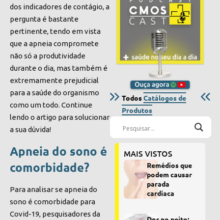
dos indicadores de contágio, a
pergunta é bastante
pertinente, tendo em vista
que a apneia compromete
não só a produtividade
durante o dia, mas também é
extremamente prejudicial
para a saúde do organismo
Todos
Catálogos de
como um todo. Continue
Produtos
lendo o artigo para solucionar
a sua dúvida!
Apneia do sono é
MAIS VISTOS
comorbidade?
Remédios que
podem causar
parada
Para analisar se apneia do
cardíaca
sono é comorbidade para
Covid-19, pesquisadores da
Dor no peito: