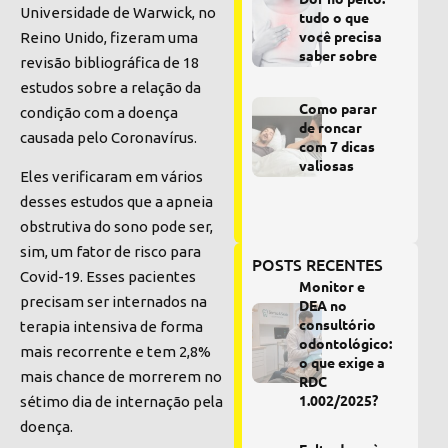
Universidade de Warwick, no
tudo o que
você precisa
Reino Unido, fizeram uma
saber sobre
revisão bibliográfica de 18
estudos sobre a relação da
Como parar
condição com a doença
de roncar
causada pelo Coronavírus.
com 7 dicas
valiosas
Eles verificaram em vários
desses estudos que a
apneia
obstrutiva do sono
pode ser,
sim, um fator de risco para
POSTS RECENTES
Covid-19. Esses pacientes
Monitor e
precisam ser internados na
DEA no
consultório
terapia intensiva de forma
odontológico:
mais recorrente e tem 2,8%
o que exige a
mais chance de morrerem no
RDC
1.002/2025?
sétimo dia de internação pela
doença.