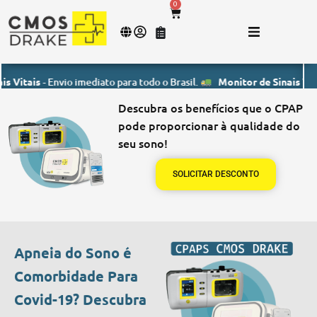
0
ais
- Envio imediato para todo o Brasil.
Monitor de Sinais Vitais
- E
Descubra os benefícios que o CPAP
pode proporcionar à qualidade do
seu sono!
SOLICITAR DESCONTO
Apneia do Sono é
Comorbidade Para
Covid-19? Descubra