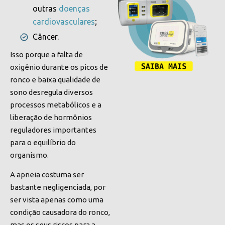
outras
doenças
cardiovasculares
;
Câncer.
Isso porque a falta de
oxigênio durante os
picos de
ronco
e baixa qualidade de
sono desregula diversos
processos metabólicos e a
liberação de hormônios
reguladores importantes
para o equilíbrio do
organismo.
A apneia costuma ser
bastante negligenciada, por
ser vista apenas como uma
condição causadora do ronco,
mas os seus riscos para a