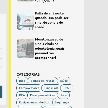
1.002/2025?
Falta de ar à noite:
quando isso pode ser
sinal de apneia do
sono?
Monitorização de
sinais vitais na
odontologia: quais
parâmetros
acompanhar?
CATEGORIAS
Blog
Bomba de Infusão
Saúde
Cardioversores
Cmos Cast
CPAP
DEA
Dicas para médicos
Sono
Equipamentos Médicos
Segurança