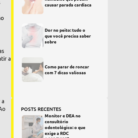
s
causar parada cardíaca
ão
Dor no peito: tudo o
que você precisa saber
sobre
as
tir a
Como parar de roncar
com 7 dicas valiosas
 a
POSTS RECENTES
 Ao
Monitor e DEA no
consultório
odontológico: o que
exige a RDC