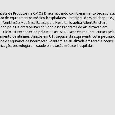
alista de Produtos na CMOS Drake, atuando com treinamento técnico, su
ntação de equipamentos médico-hospitalares. Participou do Workshop SOS,
 Ventilação Mecânica Básica pelo Hospital Israelita Albert Einstein,
o Sono pela Fisioterapeutas do Sono e no Programa de Atualização em
to – Ciclo 14, reconhecido pela ASSOBRAFIR. Também realizou cursos pela
amento de alarmes clínicos em UTI, taquicardia supraventricular pediátric
de e segurança da informação. Mantém-se atualizada em terapia intensiv
orização, tecnologia em saúde e inovação médico-hospitalar.