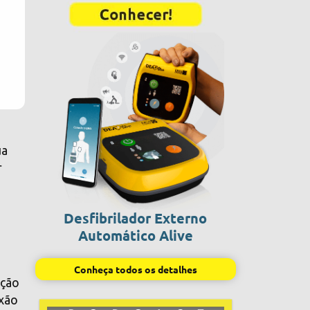
ua
r
s
Desfibrilador Externo
Automático Alive
Conheça todos os detalhes
ação
exão