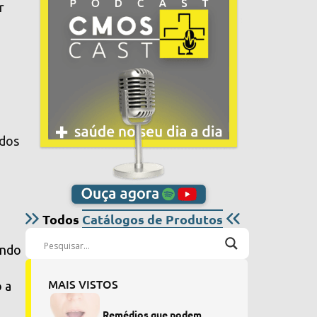
r
odos
Todos
Catálogos de Produtos
ando
MAIS VISTOS
o a
Remédios que podem