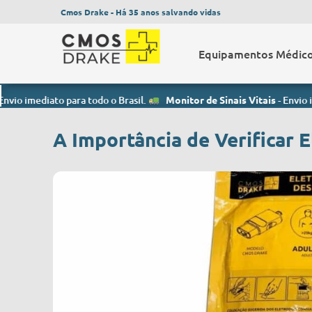
Cmos Drake - Há 35 anos salvando vidas
Equipamentos Médic
to para todo o Brasil.
Monitor de Sinais Vitais
- Envio imediato par
A Importância de Verificar