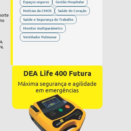
Espaços seguros
Gestão Hospitalar
Notícias da CMOS
Saúde do Coração
porte
Saúde e Segurança do Trabalho
 no
Monitor multiparâmetro
Ventilador Pulmonar
a,
a,