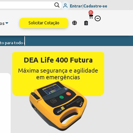
Entrar
|
Cadastre-se
0
os
Solicitar Cotação
o Brasil.
Monitor de Sinais Vitais
- Envio imediato para todo o Bras