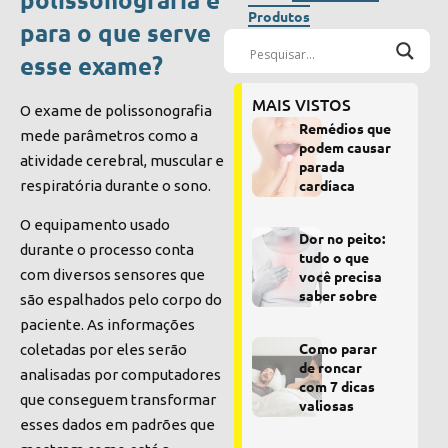
Produtos
para o que serve
esse exame?
MAIS VISTOS
O exame de polissonografia
Remédios que
mede parâmetros como a
podem causar
atividade cerebral, muscular e
parada
cardíaca
respiratória durante o sono.
O equipamento usado
Dor no peito:
durante o processo conta
tudo o que
com diversos sensores que
você precisa
saber sobre
são espalhados pelo corpo do
paciente. As informações
Como parar
coletadas por eles serão
de roncar
analisadas por computadores
com 7 dicas
que conseguem transformar
valiosas
esses dados em padrões que