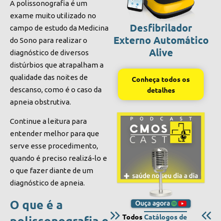
A polissonografia é um
exame muito utilizado no
Desfibrilador
campo de estudo da Medicina
Externo Automático
do Sono para realizar o
Alive
diagnóstico de diversos
distúrbios que atrapalham a
qualidade das noites de
Conheça todos os
descanso, como é o caso da
detalhes
apneia obstrutiva.
Continue a leitura para
entender melhor para que
serve esse procedimento,
quando é preciso realizá-lo e
o que fazer diante de um
diagnóstico de apneia.
O que é a
Todos
Catálogos de
polissonografia e