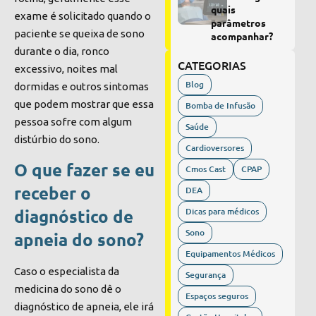
quais
exame é solicitado quando o
parâmetros
paciente se queixa de
sono
acompanhar?
durante o dia
, ronco
CATEGORIAS
excessivo, noites mal
Blog
dormidas e outros sintomas
que podem mostrar que essa
Bomba de Infusão
pessoa sofre com algum
Saúde
distúrbio do sono.
Cardioversores
O que fazer se eu
Cmos Cast
CPAP
receber o
DEA
Dicas para médicos
diagnóstico de
Sono
apneia do sono?
Equipamentos Médicos
Caso o especialista da
Segurança
medicina do sono
dê o
Espaços seguros
diagnóstico de apneia, ele irá