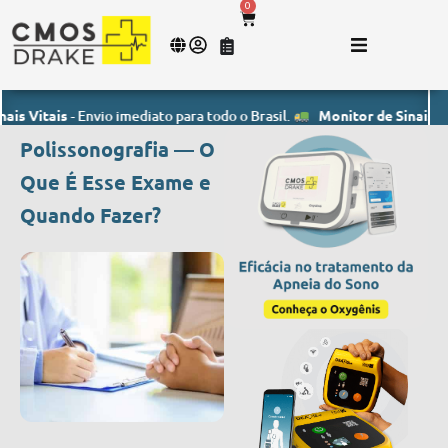
0
itais
- Envio imediato para todo o Brasil.
Monitor de Sinais Vitais
- 
Polissonografia — O
Que É Esse Exame e
Quando Fazer?