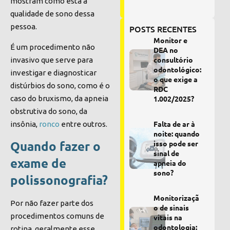
mostram como está a
qualidade de sono dessa
pessoa.
POSTS RECENTES
Monitor e
É um procedimento não
DEA no
consultório
invasivo que serve para
odontológico:
investigar e diagnosticar
o que exige a
distúrbios do sono, como é o
RDC
caso do bruxismo, da
apneia
1.002/2025?
obstrutiva do sono
, da
Falta de ar à
insônia,
ronco
entre outros.
noite: quando
Quando fazer o
isso pode ser
sinal de
exame de
apneia do
sono?
polissonografia?
Monitorizaçã
Por não fazer parte dos
o de sinais
procedimentos comuns de
vitais na
odontologia:
rotina, geralmente esse