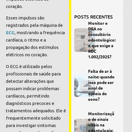
coração.
POSTS RECENTES
Esses impulsos são
Monitor e
registrados pela máquina de
DEA no
ECG
, mostrando a frequência
consultório
odontológico:
cardíaca, o ritmo e a
o que exige a
propagação dos estímulos
RDC
elétricos no coração.
1.002/2025?
O ECG é utilizado pelos
Falta de ar à
profissionais de saúde para
noite: quando
detectar alterações que
isso pode ser
sinal de
possam indicar problemas
apneia do
cardíacos, permitindo
sono?
diagnósticos precoces e
tratamentos adequados. Ele é
Monitorizaçã
frequentemente solicitado
o de sinais
vitais na
para investigar sintomas
odontologia: