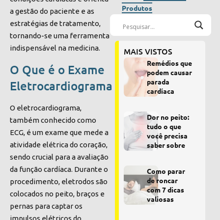
Produtos
a gestão do paciente e as
estratégias de tratamento,
tornando-se uma ferramenta
indispensável na medicina.
MAIS VISTOS
Remédios que
O Que é o Exame
podem causar
parada
Eletrocardiograma
cardíaca
O eletrocardiograma,
Dor no peito:
também conhecido como
tudo o que
ECG, é um exame que mede a
você precisa
atividade elétrica do coração,
saber sobre
sendo crucial para a avaliação
da função cardíaca. Durante o
Como parar
de roncar
procedimento, eletrodos são
com 7 dicas
colocados no peito, braços e
valiosas
pernas para captar os
impulsos elétricos do