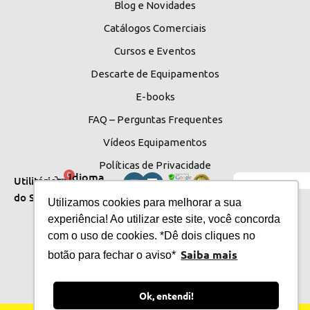
Blog e Novidades
Catálogos Comerciais
Cursos e Eventos
Descarte de Equipamentos
E-books
FAQ – Perguntas Frequentes
Vídeos Equipamentos
Políticas de Privacidade
Idioma
0
Utilitários
do Site
do Site
Utilizamos cookies para melhorar a sua
experiência! Ao utilizar este site, você concorda
com o uso de cookies. *Dê dois cliques no
Saiba mais
botão para fechar o aviso*
Ok, entendi!