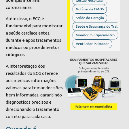
doenças arteriais
Gestão Hospitalar
coronarianas.
Notícias da CMOS
Saúde do Coração
Além disso, o ECG é
fundamental para monitorar
Saúde e Segurança do Trabalho
a saúde cardíaca antes,
Monitor multiparâmetro
durante e após tratamentos
Ventilador Pulmonar
médicos ou procedimentos
cirúrgicos.
A interpretação dos
resultados do ECG oferece
aos médicos informações
valiosas para tomar decisões
bem informadas, garantindo
diagnósticos precisos e
direcionando o tratamento
correto para cada caso.
Quando é