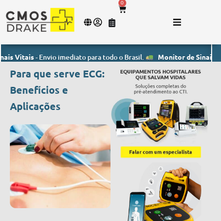
0
tais
- Envio imediato para todo o Brasil.
Monitor de Sinais Vitais
- 
Para que serve ECG:
Benefícios e
Aplicações