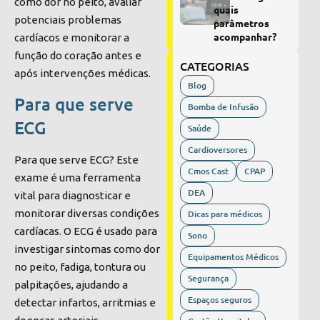
como dor no peito, avaliar
quais
potenciais problemas
parâmetros
acompanhar?
cardíacos e monitorar a
função do coração antes e
CATEGORIAS
após intervenções médicas.
Blog
Para que serve
Bomba de Infusão
ECG
Saúde
Cardioversores
Para que serve ECG? Este
Cmos Cast
CPAP
exame é uma ferramenta
DEA
vital para diagnosticar e
monitorar diversas condições
Dicas para médicos
cardíacas. O ECG é usado para
Sono
investigar sintomas como dor
Equipamentos Médicos
no peito, fadiga, tontura ou
Segurança
palpitações, ajudando a
Espaços seguros
detectar infartos, arritmias e