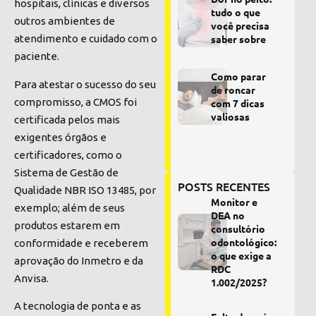
hospitais, clínicas e diversos
tudo o que
outros ambientes de
você precisa
saber sobre
atendimento e cuidado com o
paciente.
Como parar
Para atestar o sucesso do seu
de roncar
compromisso, a CMOS foi
com 7 dicas
valiosas
certificada pelos mais
exigentes órgãos e
certificadores, como o
Sistema de Gestão de
POSTS RECENTES
Qualidade NBR ISO 13485, por
Monitor e
exemplo; além de seus
DEA no
produtos estarem em
consultório
odontológico:
conformidade e receberem
o que exige a
aprovação do Inmetro e da
RDC
Anvisa.
1.002/2025?
A tecnologia de ponta e as