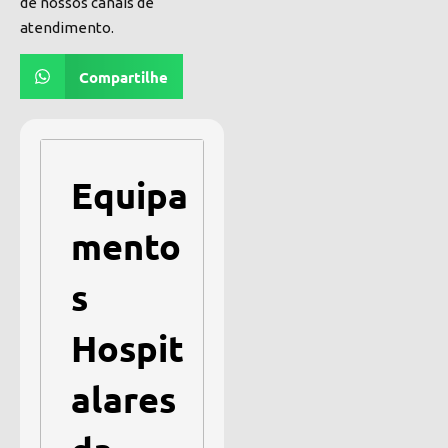
de nossos canais de
atendimento.
Compartilhe
Equipa
mento
s
Hospit
alares