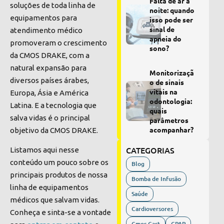
Falta de ar à
soluções de toda linha de
noite: quando
equipamentos para
isso pode ser
sinal de
atendimento médico
apneia do
promoveram o crescimento
sono?
da CMOS DRAKE, com a
natural expansão para
Monitorizaçã
diversos países árabes,
o de sinais
vitais na
Europa, Ásia e América
odontologia:
Latina. E a tecnologia que
quais
salva vidas é o principal
parâmetros
acompanhar?
objetivo da CMOS DRAKE.
CATEGORIAS
Listamos aqui nesse
conteúdo um pouco sobre os
Blog
principais produtos de nossa
Bomba de Infusão
linha de equipamentos
Saúde
médicos que salvam vidas.
Cardioversores
Conheça e sinta-se a vontade
Cmos Cast
CPAP