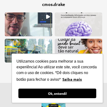
cmos.drake
Utilizamos cookies para melhorar a sua
Conheça-nos no Instagram
experiência! Ao utilizar este site, você concorda
com o uso de cookies. *Dê dois cliques no
Saiba mais
botão para fechar o aviso*
Cursos e Eventos
Ok, entendi!
da CMOS Drake