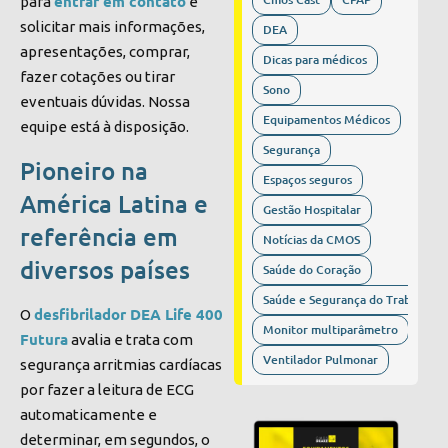
entrar em contato
para
e
solicitar mais informações,
DEA
apresentações, comprar,
Dicas para médicos
fazer cotações ou tirar
Sono
eventuais dúvidas. Nossa
Equipamentos Médicos
equipe está à disposição.
Segurança
Pioneiro na
Espaços seguros
América Latina e
Gestão Hospitalar
referência em
Notícias da CMOS
diversos países
Saúde do Coração
Saúde e Segurança do Trabalho
desfibrilador DEA Life 400
O
Monitor multiparâmetro
Futura
avalia e trata com
Ventilador Pulmonar
segurança arritmias cardíacas
por fazer a leitura de ECG
automaticamente e
determinar, em segundos, o