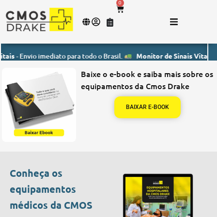
0
 Envio imediato para todo o Brasil.
Monitor de Sinais Vitais
- Envio 
Baixe o e-book e saiba mais sobre os
equipamentos da Cmos Drake
BAIXAR E-BOOK
Conheça os
equipamentos
médicos da CMOS