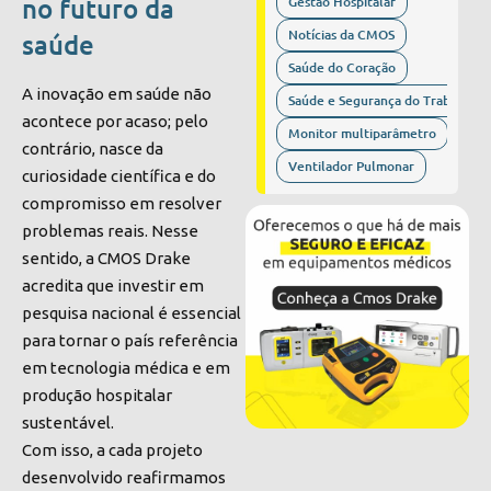
no futuro da
Gestão Hospitalar
Notícias da CMOS
saúde
Saúde do Coração
A inovação em saúde não
Saúde e Segurança do Trabalho
acontece por acaso; pelo
Monitor multiparâmetro
contrário, nasce da
Ventilador Pulmonar
curiosidade científica e do
compromisso em resolver
problemas reais. Nesse
sentido, a CMOS Drake
acredita que investir em
pesquisa nacional é essencial
para tornar o país referência
em tecnologia médica e em
produção hospitalar
sustentável.
Com isso, a cada projeto
desenvolvido reafirmamos