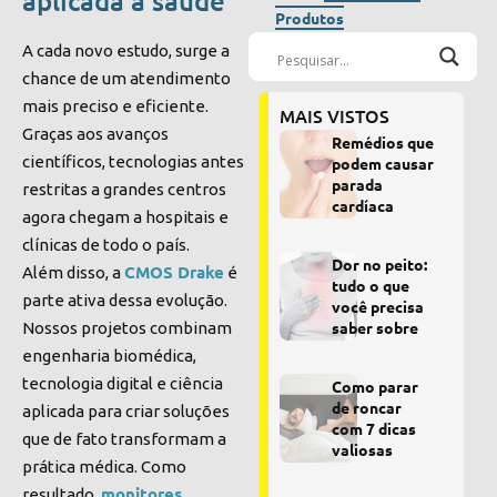
aplicada à saúde
Produtos
A cada novo estudo, surge a
chance de um atendimento
mais preciso e eficiente.
MAIS VISTOS
Graças aos avanços
Remédios que
científicos, tecnologias antes
podem causar
parada
restritas a grandes centros
cardíaca
agora chegam a hospitais e
clínicas de todo o país.
Dor no peito:
CMOS Drake
Além disso, a
é
tudo o que
parte ativa dessa evolução.
você precisa
saber sobre
Nossos projetos combinam
engenharia biomédica,
tecnologia digital e ciência
Como parar
de roncar
aplicada para criar soluções
com 7 dicas
que de fato transformam a
valiosas
prática médica. Como
monitores
resultado,