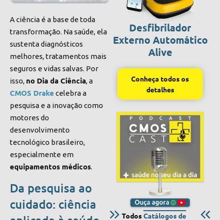
A ciência é a base de toda
Desfibrilador
transformação. Na saúde, ela
Externo Automático
sustenta diagnósticos
Alive
melhores, tratamentos mais
seguros e vidas salvas. Por
Conheça todos os
no Dia da Ciência
isso,
, a
detalhes
CMOS Drake
celebra a
pesquisa e a inovação como
motores do
desenvolvimento
tecnológico brasileiro,
especialmente em
equipamentos médicos
.
Da pesquisa ao
cuidado: ciência
Todos
Catálogos de