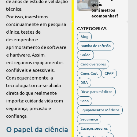
de anos de estudo e validação
quais
técnica.
parâmetros
acompanhar?
Por isso, investimos
continuamente em pesquisa
CATEGORIAS
clínica, testes de
Blog
desempenho e
Bomba de Infusão
aprimoramento de software
e hardware. Assim,
Saúde
entregamos equipamentos
Cardioversores
confiáveis e acessíveis.
Cmos Cast
CPAP
Consequentemente, a
DEA
tecnologia torna-se aliada
Dicas para médicos
direta do que realmente
importa: cuidar da vida com
Sono
segurança, precisão e
Equipamentos Médicos
confiança.
Segurança
O papel da ciência
Espaços seguros