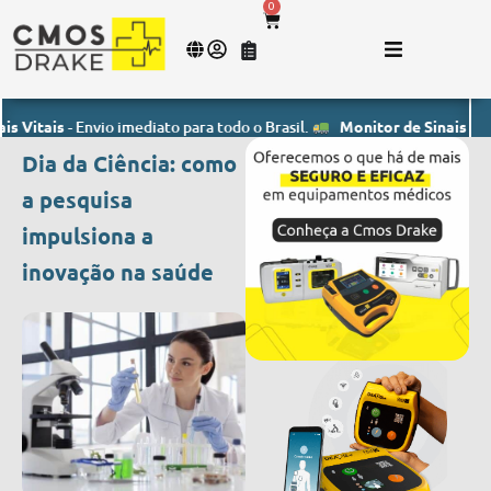
0
ais
- Envio imediato para todo o Brasil.
Monitor de Sinais Vitais
- E
Dia da Ciência: como
a pesquisa
impulsiona a
inovação na saúde