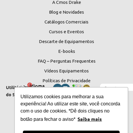
A Cmos Drake
Blog e Novidades
Catálogos Comerciais
Cursos e Eventos
Descarte de Equipamentos
E-books
FAQ – Perguntas Frequentes
Vídeos Equipamentos
Políticas de Privacidade
Idioma
0
Utilitários
do Site
do Site
Utilizamos cookies para melhorar a sua
experiência! Ao utilizar este site, você concorda
com o uso de cookies. *Dê dois cliques no
Saiba mais
botão para fechar o aviso*