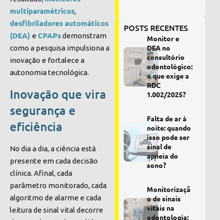
multiparamétricos
,
desfibriladores automáticos
POSTS RECENTES
(DEA)
CPAPs
e
demonstram
Monitor e
DEA no
como a pesquisa impulsiona a
consultório
inovação e fortalece a
odontológico:
autonomia tecnológica.
o que exige a
RDC
Inovação que vira
1.002/2025?
segurança e
Falta de ar à
eficiência
noite: quando
isso pode ser
sinal de
No dia a dia, a ciência está
apneia do
presente em cada decisão
sono?
clínica. Afinal, cada
parâmetro monitorado, cada
Monitorizaçã
algoritmo de alarme e cada
o de sinais
vitais na
leitura de sinal vital decorre
odontologia: