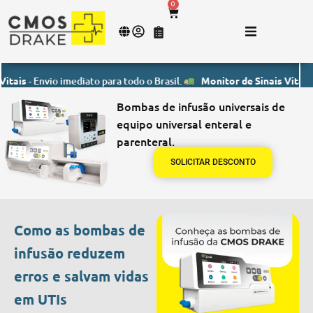
0
Envio imediato para todo o Brasil.
Monitor de Sinais Vitais
- Envio 
Bombas de infusão universais de
equipo universal enteral e
parenteral.
SOLICITAR DESCONTO
Como as bombas de
infusão reduzem
erros e salvam vidas
em UTIs