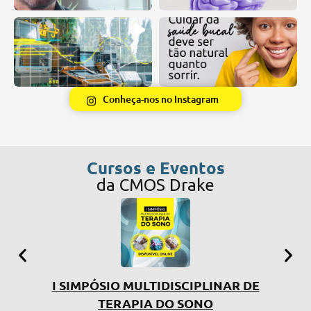
Conheça-nos no Instagram
Cursos e Eventos
da CMOS Drake
I SIMPÓSIO MULTIDISCIPLINAR DE
CU
TERAPIA DO SONO