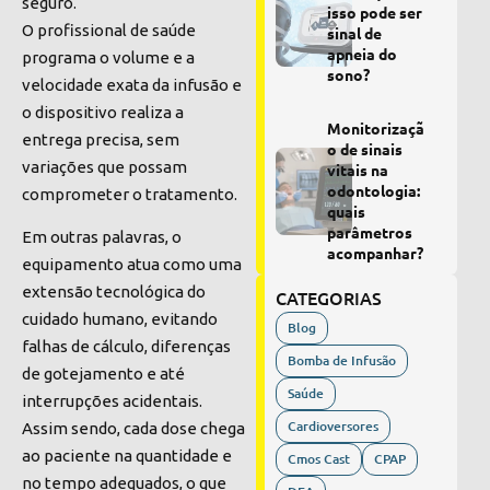
seguro.
isso pode ser
O profissional de saúde
sinal de
apneia do
programa o volume e a
sono?
velocidade exata da infusão e
o dispositivo realiza a
Monitorizaçã
entrega precisa, sem
o de sinais
variações que possam
vitais na
odontologia:
comprometer o tratamento.
quais
parâmetros
Em outras palavras, o
acompanhar?
equipamento atua como uma
extensão tecnológica do
CATEGORIAS
cuidado humano, evitando
Blog
falhas de cálculo, diferenças
Bomba de Infusão
de gotejamento e até
Saúde
interrupções acidentais.
Cardioversores
Assim sendo, cada dose chega
ao paciente na quantidade e
Cmos Cast
CPAP
no tempo adequados, o que