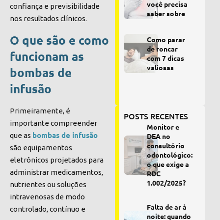
você precisa
confiança e previsibilidade
saber sobre
nos resultados clínicos.
O que são e como
Como parar
de roncar
funcionam as
com 7 dicas
valiosas
bombas de
infusão
Primeiramente, é
POSTS RECENTES
importante compreender
Monitor e
bombas de infusão
que as
DEA no
consultório
são equipamentos
odontológico:
eletrônicos projetados para
o que exige a
administrar medicamentos,
RDC
1.002/2025?
nutrientes ou soluções
intravenosas de modo
Falta de ar à
controlado, contínuo e
noite: quando