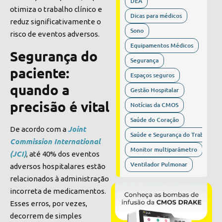
DEA
otimiza o trabalho clínico e
Dicas para médicos
reduz significativamente o
Sono
risco de eventos adversos.
Equipamentos Médicos
Segurança do
Segurança
paciente:
Espaços seguros
quando a
Gestão Hospitalar
precisão é vital
Notícias da CMOS
Saúde do Coração
Joint
De acordo com a
Saúde e Segurança do Trabalho
Commission International
Monitor multiparâmetro
(JCI)
, até 40% dos eventos
Ventilador Pulmonar
adversos hospitalares estão
relacionados à administração
incorreta de medicamentos.
Esses erros, por vezes,
decorrem de simples