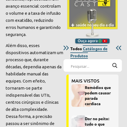
avanço essencial: controlam
o volume e a taxa de infusão
com exatidão, reduzindo
erros humanos e garantindo
segurança.
Além disso, esses
Todos
Catálogos de
dispositivos automatizam um
Produtos
processo que, durante
décadas, dependia apenas da
habilidade manual das
MAIS VISTOS
equipes. Com efeito,
Remédios que
tornaram-se parte
podem causar
indispensável das UTIs,
parada
centros cirúrgicos e clínicas
cardíaca
de alta complexidade.
Dessa forma, a precisão
Dor no peito:
passou a ser sinônimo de
tudo o que