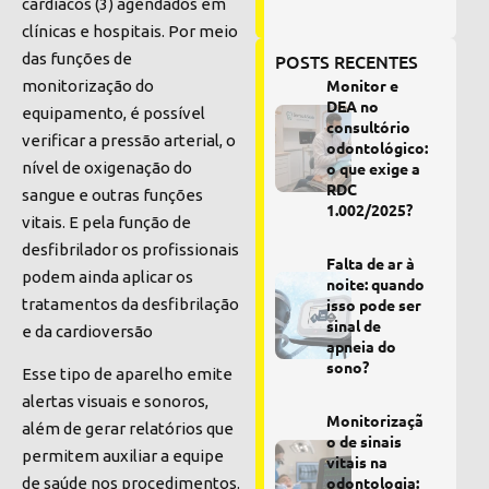
cardíacos (3) agendados em
clínicas e hospitais. Por meio
das funções de
POSTS RECENTES
Monitor e
monitorização do
DEA no
equipamento, é possível
consultório
verificar a pressão arterial, o
odontológico:
nível de oxigenação do
o que exige a
RDC
sangue e outras funções
1.002/2025?
vitais. E pela função de
desfibrilador os profissionais
Falta de ar à
podem ainda aplicar os
noite: quando
tratamentos da desfibrilação
isso pode ser
sinal de
e da cardioversão
apneia do
sono?
Esse tipo de aparelho emite
alertas visuais e sonoros,
Monitorizaçã
além de gerar relatórios que
o de sinais
permitem auxiliar a equipe
vitais na
odontologia:
de saúde nos procedimentos.