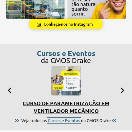
Conheça-nos no Instagram
Cursos e Eventos
da CMOS Drake
CURSO DE PARAMETRIZAÇÃO EM
SIMP
VENTILADOR MECÂNICO