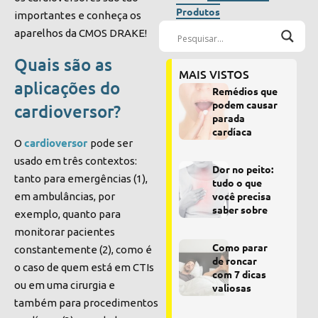
Produtos
importantes e conheça os
aparelhos da CMOS DRAKE!
Quais são as
MAIS VISTOS
aplicações do
Remédios que
podem causar
cardioversor?
parada
cardíaca
cardioversor
O
pode ser
usado em três contextos:
Dor no peito:
tanto para emergências (1),
tudo o que
você precisa
em ambulâncias, por
saber sobre
exemplo, quanto para
monitorar pacientes
Como parar
constantemente (2), como é
de roncar
o caso de quem está em CTIs
com 7 dicas
ou em uma cirurgia e
valiosas
também para procedimentos