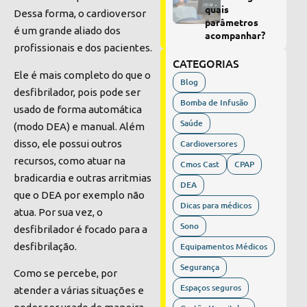
quais
Dessa forma, o cardioversor
parâmetros
é um grande aliado dos
acompanhar?
profissionais e dos pacientes.
CATEGORIAS
Ele é mais completo do que o
Blog
desfibrilador, pois pode ser
Bomba de Infusão
usado de forma automática
Saúde
(modo DEA) e manual. Além
disso, ele possui outros
Cardioversores
recursos, como atuar na
Cmos Cast
CPAP
bradicardia e outras arritmias
DEA
que o DEA por exemplo não
Dicas para médicos
atua. Por sua vez, o
Sono
desfibrilador é focado para a
desfibrilação.
Equipamentos Médicos
Segurança
Como se percebe, por
Espaços seguros
atender a várias situações e