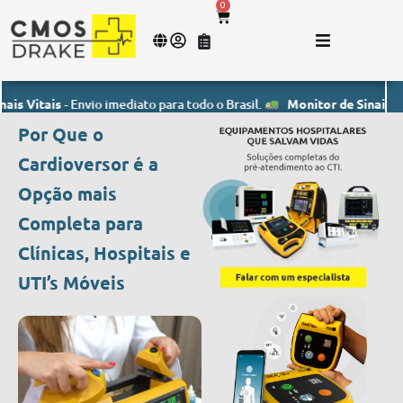
0
itais
- Envio imediato para todo o Brasil.
Monitor de Sinais Vitais
- 
Por Que o
Cardioversor é a
Opção mais
Completa para
Clínicas, Hospitais e
UTI’s Móveis