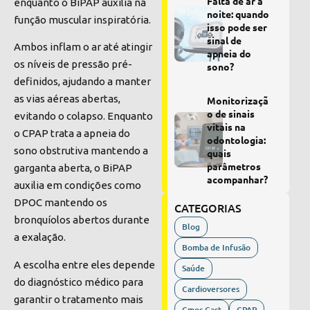
Falta de ar à
enquanto o BiPAP auxilia na
noite: quando
função muscular inspiratória.
isso pode ser
sinal de
Ambos inflam o ar até atingir
apneia do
os níveis de pressão pré-
sono?
definidos, ajudando a manter
as vias aéreas abertas,
Monitorizaçã
o de sinais
evitando o colapso. Enquanto
vitais na
o CPAP trata a apneia do
odontologia:
sono obstrutiva mantendo a
quais
parâmetros
garganta aberta, o BiPAP
acompanhar?
auxilia em condições como
DPOC mantendo os
CATEGORIAS
bronquíolos abertos durante
Blog
a exalação.
Bomba de Infusão
A escolha entre eles depende
Saúde
do diagnóstico médico para
Cardioversores
garantir o tratamento mais
Cmos Cast
CPAP