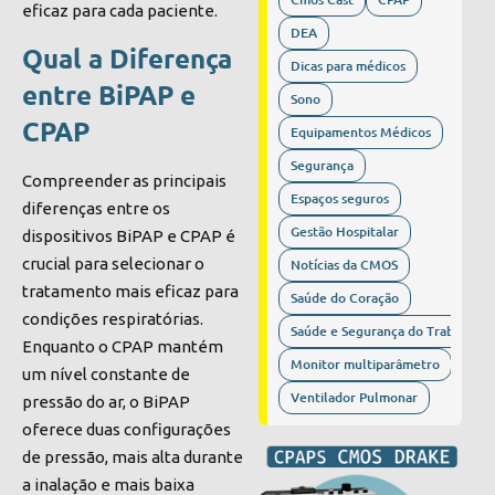
eficaz para cada paciente.
DEA
Qual a Diferença
Dicas para médicos
entre BiPAP e
Sono
CPAP
Equipamentos Médicos
Segurança
Compreender as principais
Espaços seguros
diferenças entre os
Gestão Hospitalar
dispositivos BiPAP e CPAP é
crucial para selecionar o
Notícias da CMOS
tratamento mais eficaz para
Saúde do Coração
condições respiratórias.
Saúde e Segurança do Trabalho
Enquanto o CPAP mantém
Monitor multiparâmetro
um nível constante de
Ventilador Pulmonar
pressão do ar, o BiPAP
oferece duas configurações
de pressão, mais alta durante
a inalação e mais baixa