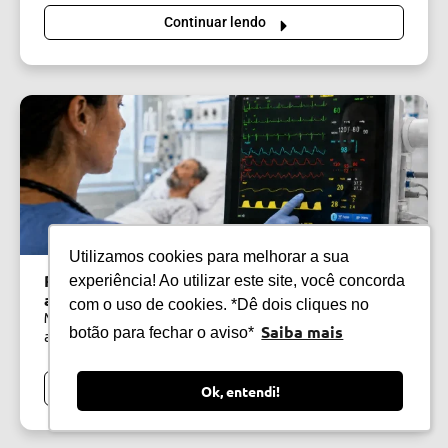
Continuar lendo
Utilizamos cookies para melhorar a sua
Parametrizar monitor de sinais vitais: como
experiência! Ao utilizar este site, você concorda
ajustar para cada paciente?
com o uso de cookies. *Dê dois cliques no
Monitorar o paciente é essencial em qualquer
Saiba mais
botão para fechar o aviso*
atendimento. E uma das maiores vantagens do monitor...
Continuar lendo
Ok, entendi!