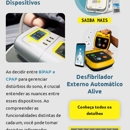
Dispositivos
BiPAP e
Ao decidir entre
Desfibrilador
CPAP
para gerenciar
Externo Automático
distúrbios do sono, é crucial
Alive
entender as nuances entre
esses dispositivos. Ao
Conheça todos os
compreender as
detalhes
funcionalidades distintas de
cada um, você pode tomar
decisões informadas