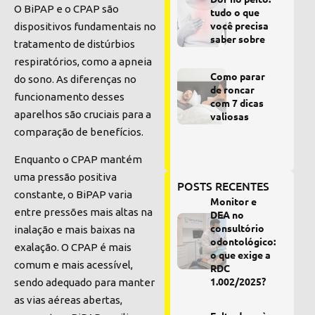
O BiPAP e o CPAP são
tudo o que
você precisa
dispositivos fundamentais no
saber sobre
tratamento de distúrbios
respiratórios, como a apneia
Como parar
do sono. As diferenças no
de roncar
funcionamento desses
com 7 dicas
aparelhos são cruciais para a
valiosas
comparação de benefícios.
Enquanto o CPAP mantém
uma pressão positiva
POSTS RECENTES
constante, o BiPAP varia
Monitor e
entre pressões mais altas na
DEA no
consultório
inalação e mais baixas na
odontológico:
exalação. O CPAP é mais
o que exige a
comum e mais acessível,
RDC
1.002/2025?
sendo adequado para manter
as vias aéreas abertas,