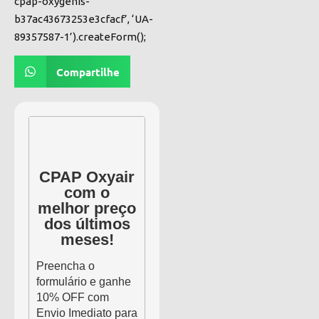
cpap-oxygenis-
b37ac43673253e3cfacf’, ‘UA-
89357587-1’).createForm();
Compartilhe
CPAP Oxyair
com o
melhor preço
dos últimos
meses!
Preencha o
formulário e ganhe
10% OFF com
Envio Imediato para