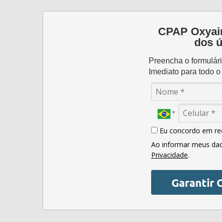
CPAP Oxyair
dos ú
Preencha o formulá
Imediato para todo o 
Eu concordo em re
Ao informar meus da
Privacidade
.
Garantir