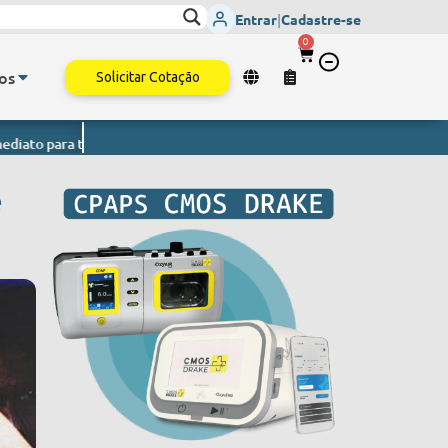
Entrar
|
Cadastre-se
0
os
Solicitar Cotação
todo o Brasil.
Monitor de Sinais Vitais
- Envio imediato para todo o
e