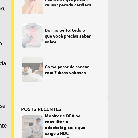
causar parada cardíaca
mo,
Dor no peito: tudo o
que você precisa saber
sobre
o
cia
Como parar de roncar
com 7 dicas valiosas
sse
POSTS RECENTES
Monitor e DEA no
consultório
nte
odontológico: o que
exige a RDC