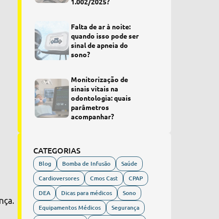
1.002/2025?
Falta de ar à noite:
quando isso pode ser
sinal de apneia do
sono?
Monitorização de
sinais vitais na
odontologia: quais
parâmetros
acompanhar?
CATEGORIAS
Blog
Bomba de Infusão
Saúde
Cardioversores
Cmos Cast
CPAP
DEA
Dicas para médicos
Sono
nça.
Equipamentos Médicos
Segurança