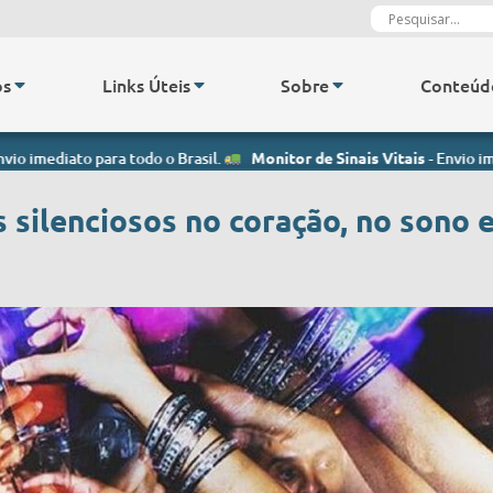
os
Links Úteis
Sobre
Conteúd
o para todo o Brasil.
Monitor de Sinais Vitais
- Envio imediato para 
 silenciosos no coração, no sono 