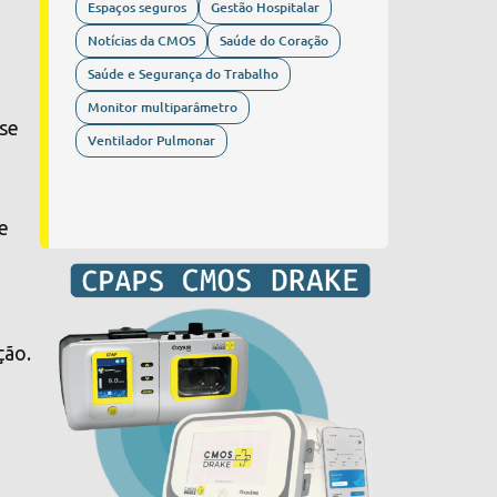
Espaços seguros
Gestão Hospitalar
Notícias da CMOS
Saúde do Coração
Saúde e Segurança do Trabalho
Monitor multiparâmetro
sse
Ventilador Pulmonar
de
ção.