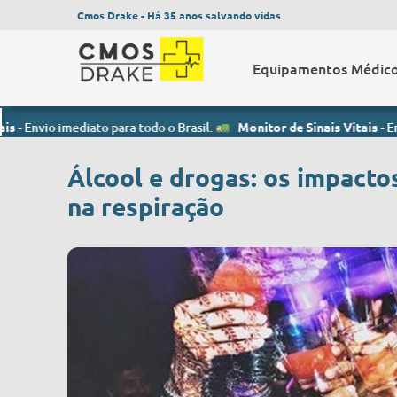
Cmos Drake - Há 35 anos salvando vidas
Equipamentos Médic
mediato para todo o Brasil.
Monitor de Sinais Vitais
- Envio imediat
Álcool e drogas: os impactos
na respiração