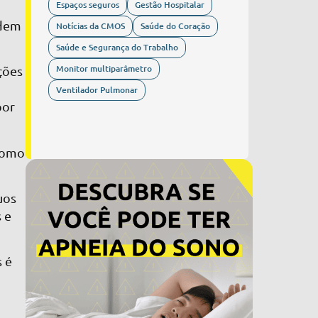
Espaços seguros
Gestão Hospitalar
a
odem
Notícias da CMOS
Saúde do Coração
Saúde e Segurança do Trabalho
Monitor multiparâmetro
ções
Ventilador Pulmonar
por
 como
uos
 e
s é