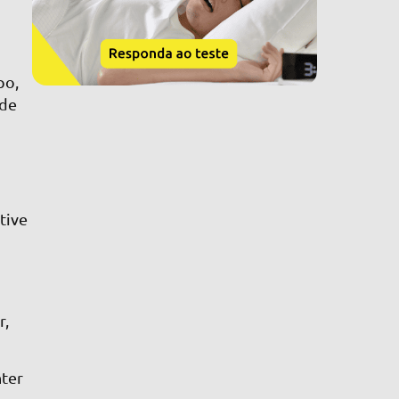
po,
 de
tive
r,
nter