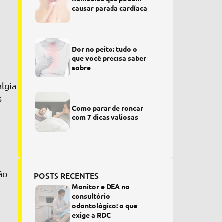
causar parada cardíaca
Dor no peito: tudo o
que você precisa saber
sobre
algia
s
Como parar de roncar
com 7 dicas valiosas
ão
POSTS RECENTES
Monitor e DEA no
consultório
odontológico: o que
exige a RDC