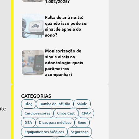
1.002/2025?
Falta de ar à noite:
quando isso pode ser
sinal de apneia do
sono?
Monitorização de
sinais vitais na
odontologia: quais
parâmetros
acompanhar?
CATEGORIAS
Blog
Bomba de Infusão
Saúde
ite
Cardioversores
Cmos Cast
CPAP
DEA
Dicas para médicos
Sono
Equipamentos Médicos
Segurança