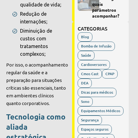
quais
qualidade de vida;
parâmetros
Redução de
acompanhar?
internações;
CATEGORIAS
Diminuição de
Blog
custos com
tratamentos
Bomba de Infusão
complexos;
Saúde
Cardioversores
Por isso, o acompanhamento
regular da saúde e a
Cmos Cast
CPAP
preparação para situações
DEA
críticas são essenciais, tanto
Dicas para médicos
em ambientes clínicos
Sono
quanto corporativos.
Equipamentos Médicos
Tecnologia como
Segurança
aliada
Espaços seguros
estratégica