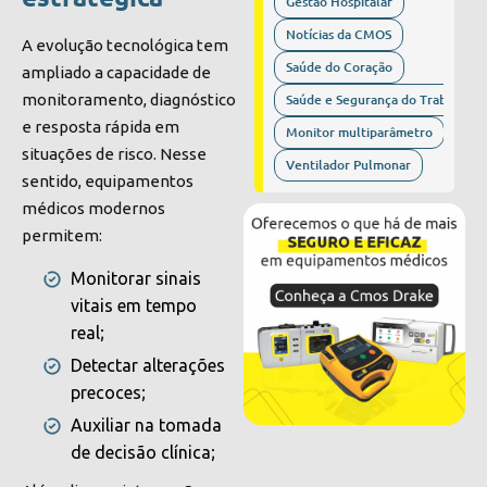
Gestão Hospitalar
Notícias da CMOS
A evolução tecnológica tem
Saúde do Coração
ampliado a capacidade de
Saúde e Segurança do Trabalho
monitoramento, diagnóstico
e resposta rápida em
Monitor multiparâmetro
situações de risco. Nesse
Ventilador Pulmonar
sentido, equipamentos
médicos modernos
permitem:
Monitorar sinais
vitais em tempo
real;
Detectar alterações
precoces;
Auxiliar na tomada
de decisão clínica;