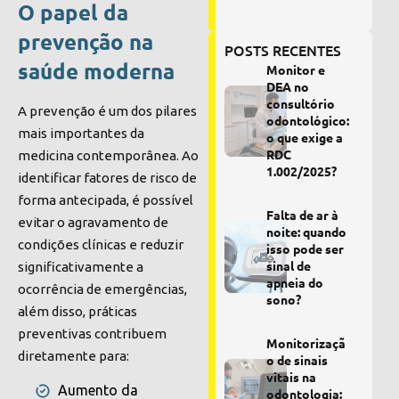
O papel da
prevenção na
POSTS RECENTES
saúde moderna
Monitor e
DEA no
consultório
A prevenção é um dos pilares
odontológico:
mais importantes da
o que exige a
RDC
medicina contemporânea. Ao
1.002/2025?
identificar fatores de risco de
forma antecipada, é possível
Falta de ar à
evitar o agravamento de
noite: quando
condições clínicas e reduzir
isso pode ser
sinal de
significativamente a
apneia do
ocorrência de emergências,
sono?
além disso, práticas
preventivas contribuem
Monitorizaçã
diretamente para:
o de sinais
vitais na
Aumento da
odontologia: