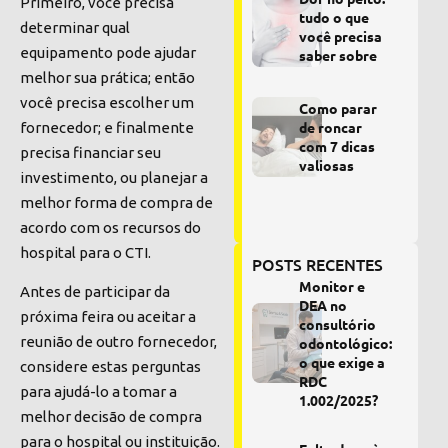
Primeiro, você precisa
tudo o que
determinar qual
você precisa
equipamento pode ajudar
saber sobre
melhor sua prática; então
você precisa escolher um
Como parar
de roncar
fornecedor; e finalmente
com 7 dicas
precisa financiar seu
valiosas
investimento, ou planejar a
melhor forma de compra de
acordo com os recursos do
hospital para o CTI.
POSTS RECENTES
Monitor e
Antes de participar da
DEA no
próxima feira ou aceitar a
consultório
reunião de outro fornecedor,
odontológico:
o que exige a
considere estas perguntas
RDC
para ajudá-lo a tomar a
1.002/2025?
melhor decisão de compra
para o hospital ou instituição.