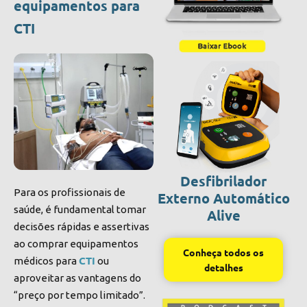
equipamentos para
CTI
Desfibrilador
Para os profissionais de
Externo Automático
saúde, é fundamental tomar
Alive
decisões rápidas e assertivas
ao comprar equipamentos
Conheça todos os
CTI
médicos para
ou
detalhes
aproveitar as vantagens do
“preço por tempo limitado”.