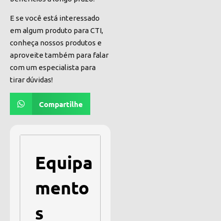
E se você está interessado
em algum produto para CTI,
conheça nossos produtos e
aproveite também para falar
com um especialista para
tirar dúvidas!
Compartilhe
Equipa
mento
s