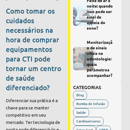
Falta de ar à
noite: quando
Como tomar os
isso pode ser
sinal de
cuidados
apneia do
sono?
necessários na
hora de comprar
Monitorizaçã
equipamentos
o de sinais
vitais na
para CTI pode
odontologia:
quais
tornar um centro
parâmetros
acompanhar?
de saúde
diferenciado?
CATEGORIAS
Blog
Diferenciar sua prática é a
Bomba de Infusão
chave para se manter
Saúde
competitivo em seu
Cardioversores
mercado. Ter tecnologia de
ponta pode diferenciá-lo e
Cmos Cast
CPAP