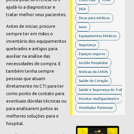
ajudá-lo a diagnosticar e
DEA
tratar melhor seus pacientes.
Dicas para médicos
Antes de iniciar, procure
Sono
sempre ter em mãos o
Equipamentos Médicos
inventário dos equipamentos
Segurança
quebrados e antigos para
Espaços seguros
auxiliar na análise das
Gestão Hospitalar
necessidades de compra. E
também tenha sempre
Notícias da CMOS
pessoas que atuam
Saúde do Coração
diretamente no CTI para ter
Saúde e Segurança do Trabalho
como ponto de contato para
Monitor multiparâmetro
eventuais dúvidas técnicas ou
Ventilador Pulmonar
para analisarem juntos as
melhores soluções para o
hospital.