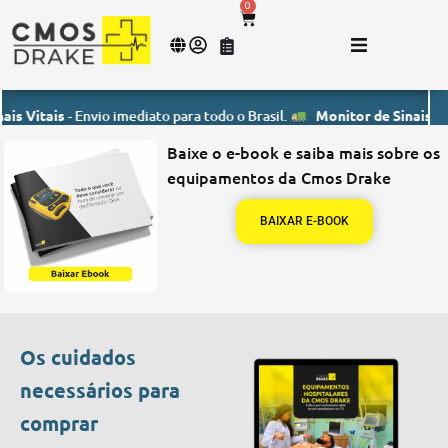
0
is
- Envio imediato para todo o Brasil.
Monitor de Sinais Vitais
- En
Baixe o e-book e saiba mais sobre os
equipamentos da Cmos Drake
BAIXAR E-BOOK
Os cuidados
necessários para
comprar