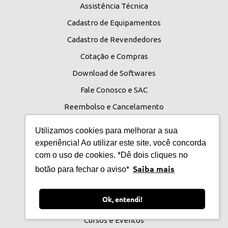
Assistência Técnica
Cadastro de Equipamentos
Cadastro de Revendedores
Cotação e Compras
Download de Softwares
Fale Conosco e SAC
Reembolso e Cancelamento
Manuais de Usuário
Utilizamos cookies para melhorar a sua
Termos e Condições
experiência! Ao utilizar este site, você concorda
Saiba Mais
com o uso de cookies. *Dê dois cliques no
Saiba mais
botão para fechar o aviso*
A Cmos Drake
Blog e Novidades
Ok, entendi!
Catálogos Comerciais
Cursos e Eventos