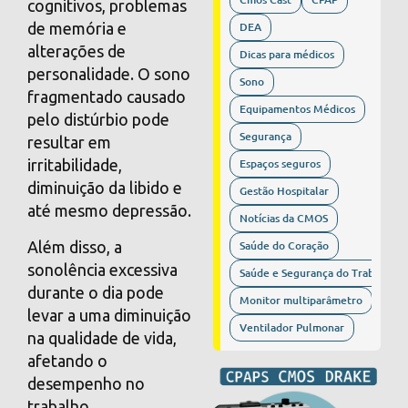
cognitivos, problemas
DEA
de memória e
alterações de
Dicas para médicos
personalidade. O sono
Sono
fragmentado causado
Equipamentos Médicos
pelo distúrbio pode
Segurança
resultar em
Espaços seguros
irritabilidade,
diminuição da libido e
Gestão Hospitalar
até mesmo depressão.
Notícias da CMOS
Além disso, a
Saúde do Coração
sonolência excessiva
Saúde e Segurança do Trabalho
durante o dia pode
Monitor multiparâmetro
levar a uma diminuição
Ventilador Pulmonar
na qualidade de vida,
afetando o
desempenho no
trabalho,