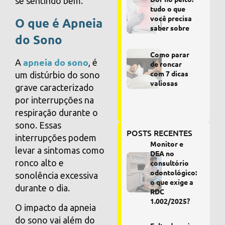
se sentindo bem.
tudo o que
você precisa
O que é Apneia
saber sobre
do Sono
Como parar
apneia do sono
A
, é
de roncar
com 7 dicas
um distúrbio do sono
valiosas
grave caracterizado
por interrupções na
respiração durante o
sono. Essas
POSTS RECENTES
interrupções podem
Monitor e
levar a sintomas como
DEA no
ronco alto e
consultório
odontológico:
sonolência excessiva
o que exige a
durante o dia.
RDC
1.002/2025?
O impacto da apneia
do sono vai além do