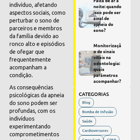
Falta de ar à
indivíduo, afetando
noite: quando
aspectos sociais, como
isso pode ser
sinal de
perturbar o sono de
apneia do
parceiros e membros
sono?
da família devido ao
ronco alto e episódios
Monitorizaçã
de ofegar que
o de sinais
vitais na
frequentemente
odontologia:
acompanham a
quais
condição.
parâmetros
acompanhar?
As consequências
CATEGORIAS
psicológicas da apneia
Blog
do sono podem ser
profundas, com os
Bomba de Infusão
indivíduos
Saúde
experimentando
Cardioversores
comprometimentos
Cmos Cast
CPAP