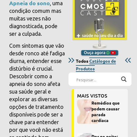
Apneia do sono
, uma
condição comum mas
muitas vezes não
diagnosticada, pode
ser a culpada.
Com sintomas que vão
desde ronco até fadiga
diurna, entender esse
Todos
Catálogos de
distúrbio é crucial.
Produtos
Descobrir como a
apneia do sono afeta
sua saúde geral e
MAIS VISTOS
explorar as diversas
Remédios que
opções de tratamento
podem causar
disponíveis pode ser a
parada
cardíaca
chave para entender
por que você não está
Dor no peito: