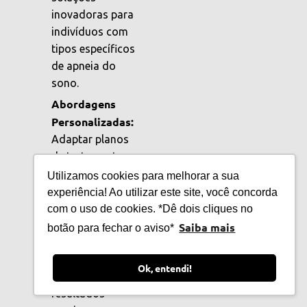
inovadoras para
indivíduos com
tipos específicos
de apneia do
sono.
Abordagens
Personalizadas:
Adaptar planos
de tratamento
às necessidades
Utilizamos cookies para melhorar a sua
únicas de cada
experiência! Ao utilizar este site, você concorda
paciente pode
com o uso de cookies. *Dê dois cliques no
melhorar a
Saiba mais
botão para fechar o aviso*
eficácia das
intervenções e
Ok, entendi!
melhorar os
resultados