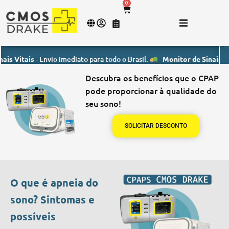
0
tais
- Envio imediato para todo o Brasil.
Monitor de Sinais Vitais
- 
Descubra os benefícios que o CPAP
pode proporcionar à qualidade do
seu sono!
SOLICITAR DESCONTO
O que é apneia do
sono? Sintomas e
possíveis