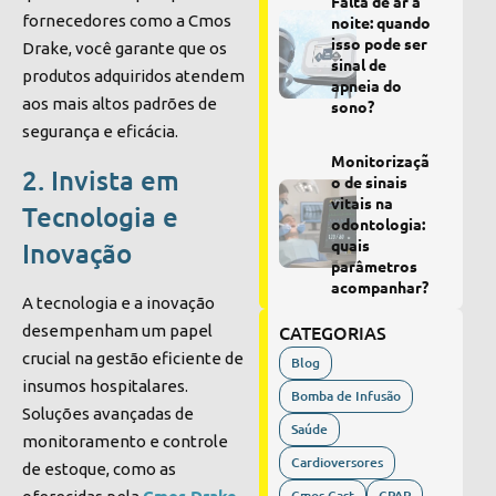
Falta de ar à
fornecedores como a Cmos
noite: quando
isso pode ser
Drake, você garante que os
sinal de
produtos adquiridos atendem
apneia do
aos mais altos padrões de
sono?
segurança e eficácia.
Monitorizaçã
2. Invista em
o de sinais
vitais na
Tecnologia e
odontologia:
quais
Inovação
parâmetros
acompanhar?
A tecnologia e a inovação
CATEGORIAS
desempenham um papel
crucial na gestão eficiente de
Blog
insumos hospitalares.
Bomba de Infusão
Soluções avançadas de
Saúde
monitoramento e controle
Cardioversores
de estoque, como as
Cmos Drake
Cmos Cast
CPAP