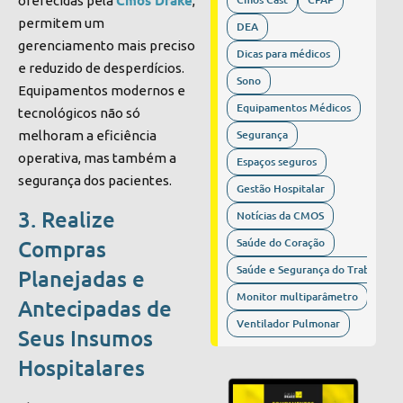
oferecidas pela
,
permitem um
DEA
gerenciamento mais preciso
Dicas para médicos
e reduzido de desperdícios.
Sono
Equipamentos modernos e
Equipamentos Médicos
tecnológicos não só
Segurança
melhoram a eficiência
operativa, mas também a
Espaços seguros
segurança dos pacientes.
Gestão Hospitalar
3. Realize
Notícias da CMOS
Saúde do Coração
Compras
Saúde e Segurança do Trabalho
Planejadas e
Monitor multiparâmetro
Antecipadas de
Ventilador Pulmonar
Seus Insumos
Hospitalares