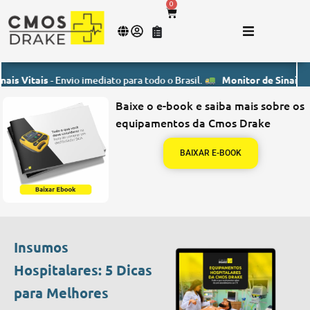
0
tais
- Envio imediato para todo o Brasil.
Monitor de Sinais Vitais
- 
Baixe o e-book e saiba mais sobre os
equipamentos da Cmos Drake
BAIXAR E-BOOK
Insumos
Hospitalares: 5 Dicas
para Melhores