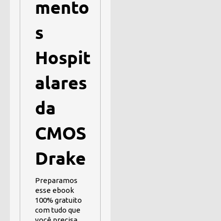
mento
s
Hospit
alares
da
CMOS
Drake
Preparamos
esse ebook
100% gratuito
com tudo que
você precisa