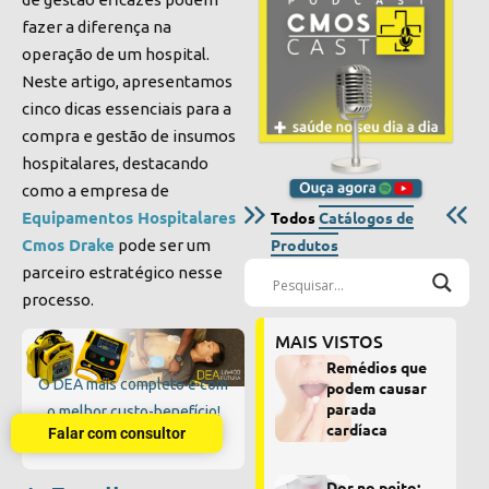
fazer a diferença na
operação de um hospital.
Neste artigo, apresentamos
cinco dicas essenciais para a
compra e gestão de insumos
hospitalares, destacando
como a empresa de
Equipamentos Hospitalares
Todos
Catálogos de
Cmos Drake
Produtos
pode ser um
parceiro estratégico nesse
processo.
MAIS VISTOS
Remédios que
O DEA mais completo e com
podem causar
parada
o melhor custo-benefício!
cardíaca
Falar com consultor
Dor no peito: