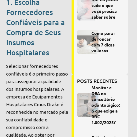
1. Escolha
tudo o que
Fornecedores
você precisa
saber sobre
Confiáveis para a
Compra de Seus
Como parar
de roncar
Insumos
com 7 dicas
valiosas
Hospitalares
Selecionar fornecedores
confiáveis é o primeiro passo
POSTS RECENTES
para assegurar a qualidade
Monitor e
dos insumos hospitalares. A
DEA no
empresa de Equipamentos
consultório
Hospitalares Cmos Drake é
odontológico:
o que exige a
reconhecida no mercado pela
RDC
sua confiabilidade e
1.002/2025?
compromisso com a
qualidade. Ao optar por