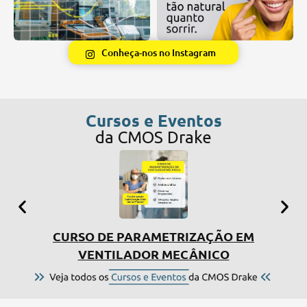
Conheça-nos no Instagram
Cursos e Eventos
da CMOS Drake
CURSO DE PARAMETRIZAÇÃO EM
SIMP
VENTILADOR MECÂNICO