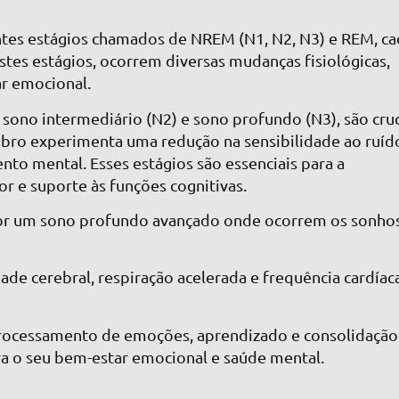
entes estágios chamados de NREM (N1, N2, N3) e REM, c
estes estágios, ocorrem diversas mudanças fisiológicas,
ar emocional.
 sono intermediário (N2) e sono profundo (N3), são cruc
rebro experimenta uma redução na sensibilidade ao ruíd
to mental. Esses estágios são essenciais para a
 e suporte às funções cognitivas.
por um sono profundo avançado onde ocorrem os sonhos
de cerebral, respiração acelerada e frequência cardíac
processamento de emoções, aprendizado e consolidação
ra o seu bem-estar emocional e saúde mental.
o