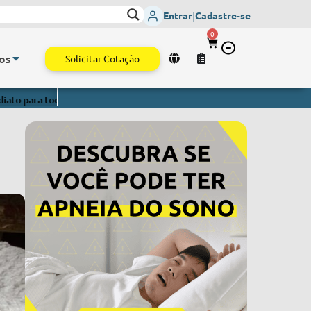
is Vitais
- Envio imediato para todo o Brasil.
Monitor de Sinais Vit
Entrar
|
Cadastre-se
0
os
Solicitar Cotação
do o Brasil.
Monitor de Sinais Vitais
- Envio imediato para todo o B