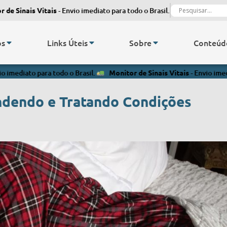
e Sinais Vitais
- Envio imediato para todo o Brasil.
Monitor de Sina
os
Links Úteis
Sobre
Conteúd
para todo o Brasil.
Monitor de Sinais Vitais
- Envio imediato para to
dendo e Tratando Condições