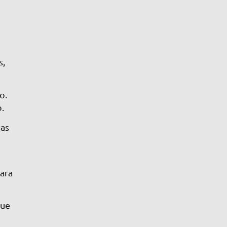
s,
o.
.
das
ara
que