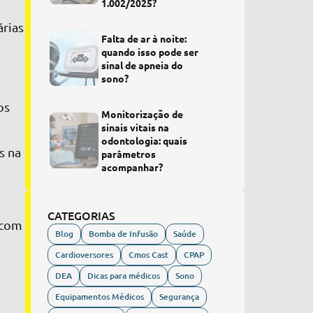
1.002/2025?
árias
Falta de ar à noite:
quando isso pode ser
sinal de apneia do
sono?
os
Monitorização de
sinais vitais na
odontologia: quais
s na
parâmetros
acompanhar?
CATEGORIAS
 com
Blog
Bomba de Infusão
Saúde
Cardioversores
Cmos Cast
CPAP
DEA
Dicas para médicos
Sono
Equipamentos Médicos
Segurança