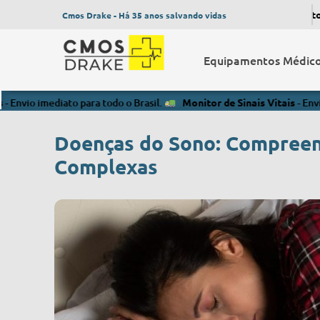
Monitor d
Cmos Drake - Há 35 anos salvando vidas
Equipamentos Médic
diato para todo o Brasil.
Monitor de Sinais Vitais
- Envio imediato 
Doenças do Sono: Compreen
Complexas