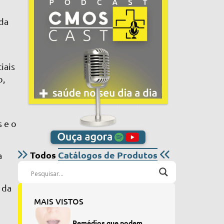
ada
iais
o,
 e o
Todos
Catálogos de Produtos
a
 da
MAIS VISTOS
Remédios que podem