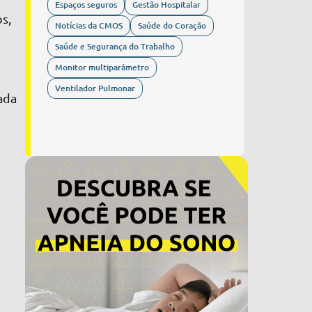
Espaços seguros
Gestão Hospitalar
s,
Notícias da CMOS
Saúde do Coração
Saúde e Segurança do Trabalho
Monitor multiparâmetro
Ventilador Pulmonar
ada