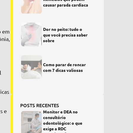
causar parada cardíaca
Dor no peito: tudo o
no em
que você precisa saber
ônia,
sobre
Como parar de roncar
com 7 dicas valiosas
l
icas
POSTS RECENTES
s e
Monitor e DEA no
consultório
odontológico: o que
exige a RDC