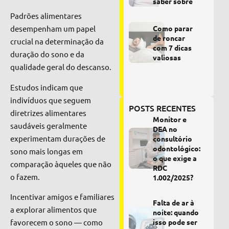
saber sobre
Padrões alimentares
desempenham um papel
Como parar
de roncar
crucial na determinação da
com 7 dicas
duração do sono e da
valiosas
qualidade geral do descanso.
Estudos indicam que
indivíduos que seguem
POSTS RECENTES
diretrizes alimentares
Monitor e
saudáveis geralmente
DEA no
experimentam durações de
consultório
odontológico:
sono mais longas em
o que exige a
comparação àqueles que não
RDC
o fazem.
1.002/2025?
Incentivar amigos e familiares
Falta de ar à
a explorar alimentos que
noite: quando
favorecem o sono — como
isso pode ser