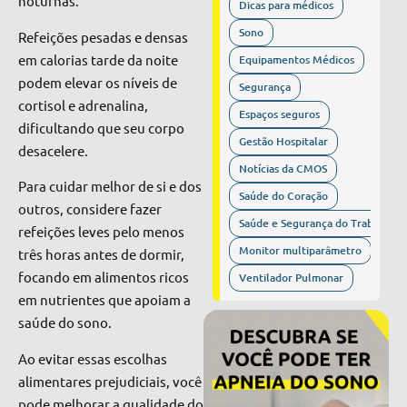
noturnas.
Dicas para médicos
Sono
Refeições pesadas e densas
em calorias tarde da noite
Equipamentos Médicos
podem elevar os níveis de
Segurança
cortisol e adrenalina,
Espaços seguros
dificultando que seu corpo
Gestão Hospitalar
desacelere.
Notícias da CMOS
Para cuidar melhor de si e dos
Saúde do Coração
outros, considere fazer
Saúde e Segurança do Trabalho
refeições leves pelo menos
Monitor multiparâmetro
três horas antes de dormir,
focando em alimentos ricos
Ventilador Pulmonar
em nutrientes que apoiam a
saúde do sono.
Ao evitar essas escolhas
alimentares prejudiciais, você
pode melhorar a qualidade do