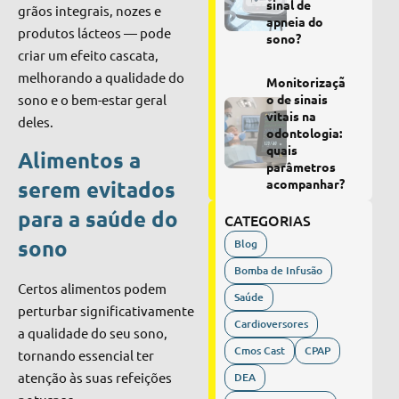
sinal de
grãos integrais, nozes e
apneia do
produtos lácteos — pode
sono?
criar um efeito cascata,
melhorando a qualidade do
Monitorizaçã
sono e o bem-estar geral
o de sinais
vitais na
deles.
odontologia:
quais
Alimentos a
parâmetros
acompanhar?
serem evitados
para a saúde do
CATEGORIAS
sono
Blog
Bomba de Infusão
Certos alimentos podem
Saúde
perturbar significativamente
Cardioversores
a qualidade do seu sono,
Cmos Cast
CPAP
tornando essencial ter
atenção às suas refeições
DEA