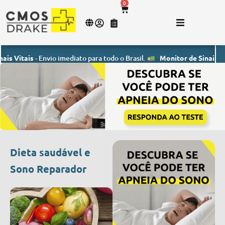
0
ais
- Envio imediato para todo o Brasil.
Monitor de Sinais Vitais
- E
Dieta saudável e
Sono Reparador