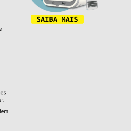
e
les
r.
odem