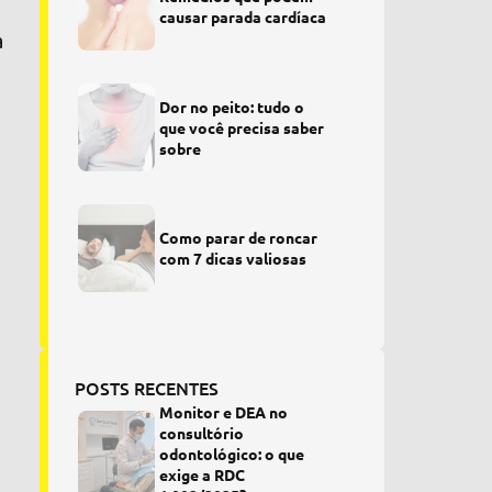
causar parada cardíaca
a
Dor no peito: tudo o
que você precisa saber
sobre
Como parar de roncar
com 7 dicas valiosas
POSTS RECENTES
Monitor e DEA no
consultório
odontológico: o que
exige a RDC