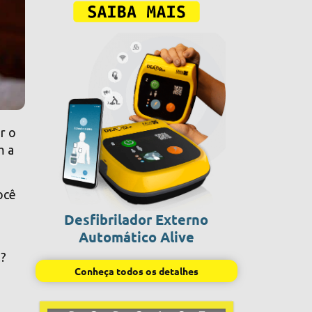
r o
m a
ocê
Desfibrilador Externo
Automático Alive
l?
Conheça todos os detalhes