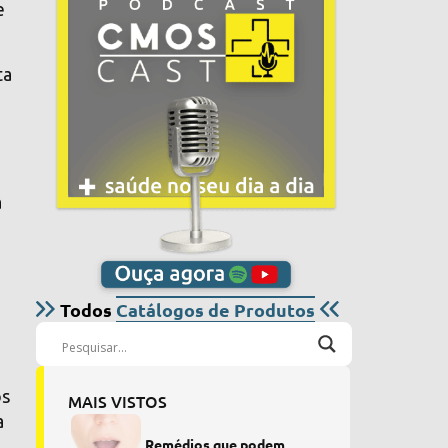
e
ta
a
Todos
Catálogos de Produtos
os
MAIS VISTOS
a
Remédios que podem