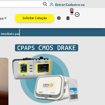
Entrar
|
Cadastre-se
0
os
Solicitar Cotação
todo o Brasil.
Monitor de Sinais Vitais
- Envio imediato para todo o 