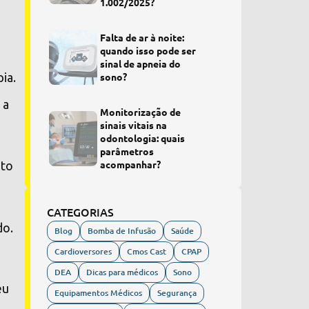
1.002/2025?
Falta de ar à noite:
quando isso pode ser
sinal de apneia do
ia.
sono?
 a
Monitorização de
sinais vitais na
odontologia: quais
parâmetros
acompanhar?
ito
CATEGORIAS
do.
Blog
Bomba de Infusão
Saúde
Cardioversores
Cmos Cast
CPAP
DEA
Dicas para médicos
Sono
eu
Equipamentos Médicos
Segurança