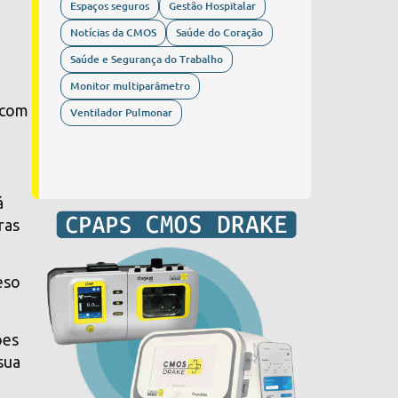
Espaços seguros
Gestão Hospitalar
Notícias da CMOS
Saúde do Coração
Saúde e Segurança do Trabalho
Monitor multiparâmetro
 com
Ventilador Pulmonar
á
ras
eso
ões
sua