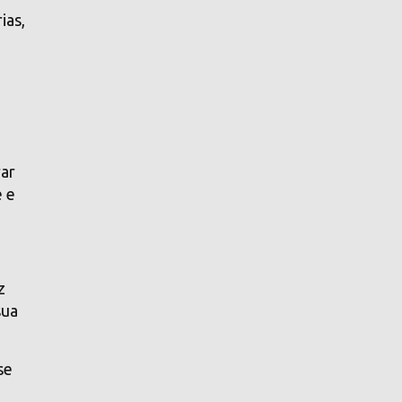
ias,
rar
e e
z
sua
se