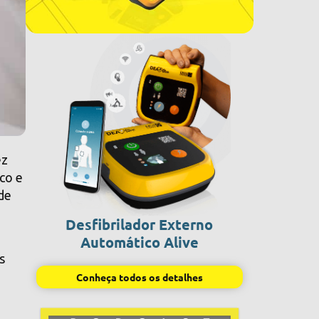
ez
ico e
 de
Desfibrilador Externo
Automático Alive
s
Conheça todos os detalhes