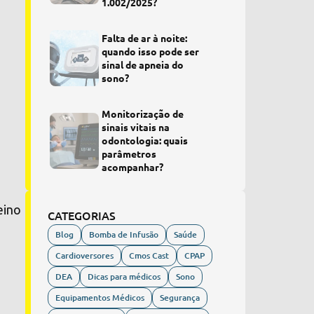
1.002/2025?
Falta de ar à noite:
quando isso pode ser
sinal de apneia do
sono?
Monitorização de
sinais vitais na
odontologia: quais
parâmetros
acompanhar?
reino
CATEGORIAS
Blog
Bomba de Infusão
Saúde
Cardioversores
Cmos Cast
CPAP
DEA
Dicas para médicos
Sono
Equipamentos Médicos
Segurança