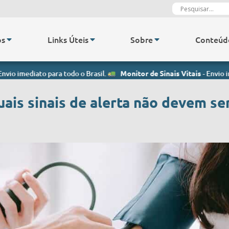
os
Links Úteis
Sobre
Conteúd
ato para todo o Brasil.
Monitor de Sinais Vitais
- Envio imediato pa
uais sinais de alerta não devem se