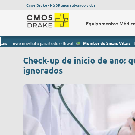
Cmos Drake - Há 35 anos salvando vidas
Equipamentos Médic
o imediato para todo o Brasil.
Monitor de Sinais Vitais
- Envio imedi
Check-up de início de ano: q
ignorados