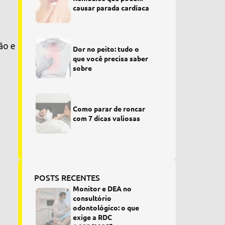
causar parada cardíaca
ão e
Dor no peito: tudo o
que você precisa saber
sobre
Como parar de roncar
com 7 dicas valiosas
POSTS RECENTES
Monitor e DEA no
consultório
odontológico: o que
exige a RDC