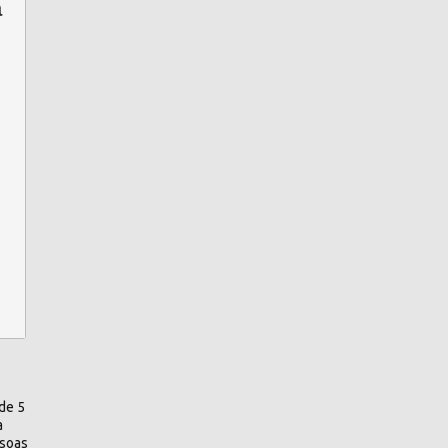
a
 de 5
a
ssoas