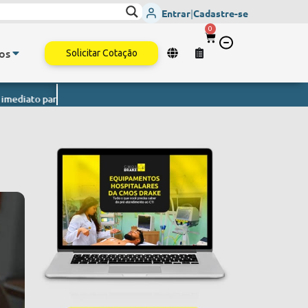
Entrar
|
Cadastre-se
0
os
Solicitar Cotação
todo o Brasil.
Monitor de Sinais Vitais
- Envio imediato para todo o