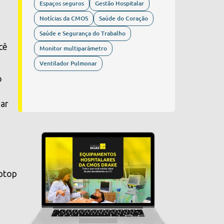
Espaços seguros
Gestão Hospitalar
Notícias da CMOS
Saúde do Coração
Saúde e Segurança do Trabalho
cê
Monitor multiparâmetro
Ventilador Pulmonar
o
rar
aptop