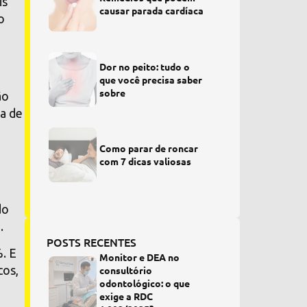
is
causar parada cardíaca
o
Dor no peito: tudo o
que você precisa saber
sobre
ão
a de
Como parar de roncar
com 7 dicas valiosas
e
do
.
POSTS RECENTES
%. E
Monitor e DEA no
cos,
consultório
odontológico: o que
exige a RDC