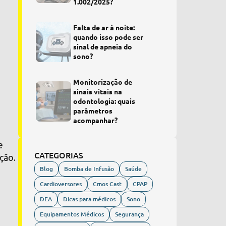
1.002/2025?
Falta de ar à noite:
r
quando isso pode ser
sinal de apneia do
sono?
Monitorização de
sinais vitais na
odontologia: quais
parâmetros
acompanhar?
e
CATEGORIAS
ção.
Blog
Bomba de Infusão
Saúde
Cardioversores
Cmos Cast
CPAP
DEA
Dicas para médicos
Sono
Equipamentos Médicos
Segurança