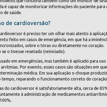
m modelos que funciona também como um monitor de sina
ainda é capaz de monitorizar informações do paciente para 
o de saúde.
ho de cardioversão?
cardioversor é preciso ter um olhar mais atento à aplicaç
nto feito em casos de emergência, em que há a iminênci
sincronizados, sobre o tórax ou diretamente no coração.
e o tivesse resetado (reiniciado).
usado em emergências, mas também é aplicado para uso
arritmias. Por exemlo, esses casos são situações em qu
 determinação médica. Em sua aplicação o choque produzi
mo tempo, reparando o funcionamento correto do coração
as do cardioversor é satisfatoriamente alta, cerca de 85
juntamente à administração de medicamentos antiarrítmi
 100%.