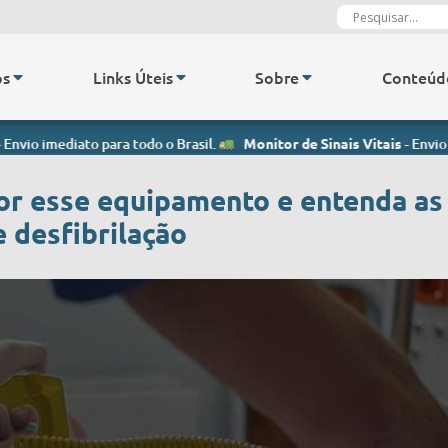
os
Links Úteis
Sobre
Conteúd
o para todo o Brasil.
Monitor de Sinais Vitais
- Envio imediato para 
or esse equipamento e entenda as
e desfibrilação