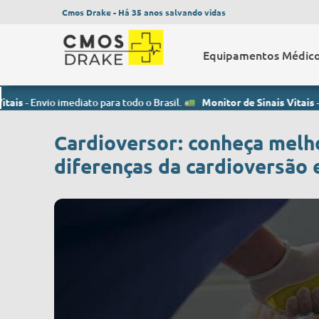
Cmos Drake - Há 35 anos salvando vidas
Equipamentos Médic
mediato para todo o Brasil.
Monitor de Sinais Vitais
- Envio imediat
Cardioversor: conheça melh
diferenças da cardioversão 