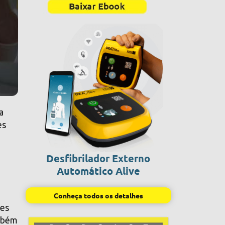
a
es
Desfibrilador Externo
Automático Alive
Conheça todos os detalhes
tes
ambém