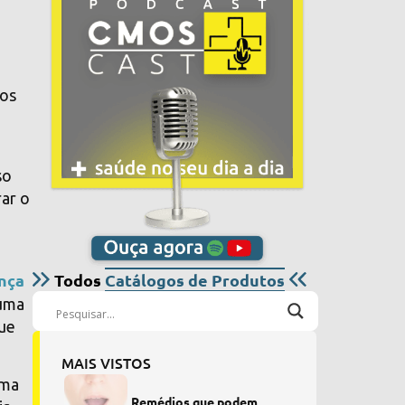
ros
so
rar o
ença
Todos
Catálogos de Produtos
 uma
que
MAIS VISTOS
ama
Remédios que podem