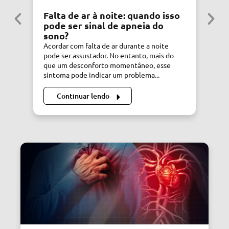
Falta de ar à noite: quando isso
S
pode ser sinal de apneia do
C
sono?
C
Acordar com falta de ar durante a noite
Si
pode ser assustador. No entanto, mais do
de
que um desconforto momentâneo, esse
di
sintoma pode indicar um problema...
Dr
Continuar lendo