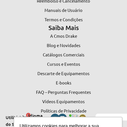
Reembolso e Cancelamento
Manuais de Usuário
Termos e Condições
Saiba Mais
A Cmos Drake
Blog e Novidades
Catálogos Comerciais
Cursos e Eventos
Descarte de Equipamentos
E-books
FAQ – Perguntas Frequentes
Vídeos Equipamentos
Políticas de Privacidade
Idioma
0
Utilitários
do Site
do Site
Utilizamos cookies para melhorar a sua