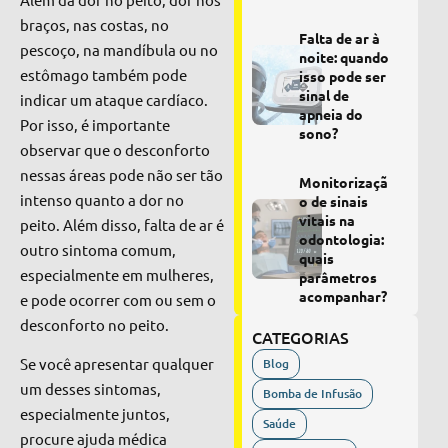
braços, nas costas, no
Falta de ar à
pescoço, na mandíbula ou no
noite: quando
estômago também pode
isso pode ser
sinal de
indicar um ataque cardíaco.
apneia do
Por isso, é importante
sono?
observar que o desconforto
nessas áreas pode não ser tão
Monitorizaçã
intenso quanto a dor no
o de sinais
vitais na
peito. Além disso, falta de ar é
odontologia:
outro sintoma comum,
quais
especialmente em mulheres,
parâmetros
acompanhar?
e pode ocorrer com ou sem o
desconforto no peito.
CATEGORIAS
Se você apresentar qualquer
Blog
um desses sintomas,
Bomba de Infusão
especialmente juntos,
Saúde
procure ajuda médica