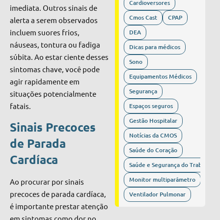
Cardioversores
imediata. Outros sinais de
Cmos Cast
CPAP
alerta a serem observados
incluem suores frios,
DEA
náuseas, tontura ou fadiga
Dicas para médicos
súbita. Ao estar ciente desses
Sono
sintomas chave, você pode
Equipamentos Médicos
agir rapidamente em
Segurança
situações potencialmente
fatais.
Espaços seguros
Gestão Hospitalar
Sinais Precoces
Notícias da CMOS
de Parada
Saúde do Coração
Cardíaca
Saúde e Segurança do Trabalho
Monitor multiparâmetro
Ao procurar por sinais
precoces de parada cardíaca,
Ventilador Pulmonar
é importante prestar atenção
em sintomas como dor no