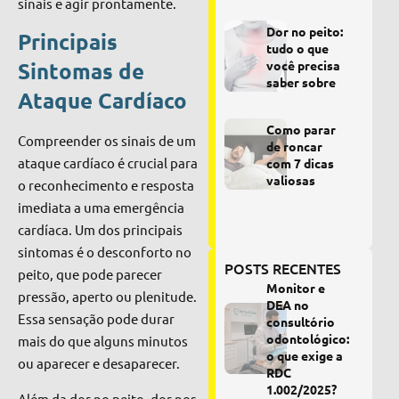
sinais e agir prontamente.
Dor no peito:
Principais
tudo o que
Sintomas de
você precisa
saber sobre
Ataque Cardíaco
Como parar
Compreender os sinais de um
de roncar
ataque cardíaco é crucial para
com 7 dicas
valiosas
o reconhecimento e resposta
imediata a uma emergência
cardíaca. Um dos principais
sintomas é o desconforto no
POSTS RECENTES
peito, que pode parecer
Monitor e
pressão, aperto ou plenitude.
DEA no
Essa sensação pode durar
consultório
odontológico:
mais do que alguns minutos
o que exige a
ou aparecer e desaparecer.
RDC
1.002/2025?
Além da dor no peito, dor nos