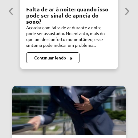
Falta de ar à noite: quando isso
S
pode ser sinal de apneia do
C
sono?
C
Acordar com falta de ar durante a noite
Si
pode ser assustador. No entanto, mais do
de
que um desconforto momentâneo, esse
di
sintoma pode indicar um problema...
Dr
Continuar lendo