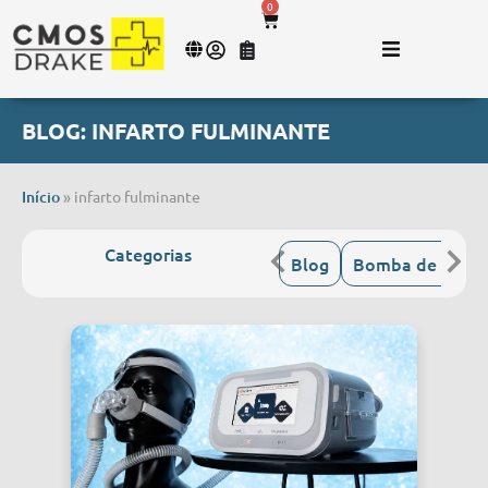
0
BLOG: INFARTO FULMINANTE
Início
»
infarto fulminante
Categorias
Blog
Bomba de Infus