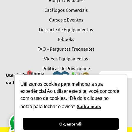
Blog e Novidades
Catálogos Comerciais
Cursos e Eventos
Descarte de Equipamentos
E-books
FAQ – Perguntas Frequentes
Vídeos Equipamentos
Políticas de Privacidade
Idioma
0
Utilitários
do Site
do Site
Utilizamos cookies para melhorar a sua
experiência! Ao utilizar este site, você concorda
com o uso de cookies. *Dê dois cliques no
Saiba mais
botão para fechar o aviso*
Ok, entendi!
© 2026 CMOS Drake S.A. Todos os direitos reservados.