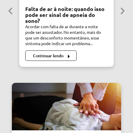
Falta de ar à noite: quando isso
S
pode ser sinal de apneia do
C
sono?
C
Acordar com falta de ar durante a noite
Si
pode ser assustador. No entanto, mais do
de
que um desconforto momentâneo, esse
di
sintoma pode indicar um problema...
Dr
Continuar lendo