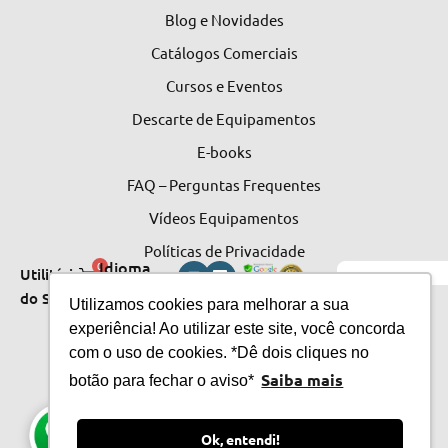
Blog e Novidades
Catálogos Comerciais
Cursos e Eventos
Descarte de Equipamentos
E-books
FAQ – Perguntas Frequentes
Vídeos Equipamentos
Políticas de Privacidade
Idioma
0
Utilitários
do Site
do Site
Utilizamos cookies para melhorar a sua
experiência! Ao utilizar este site, você concorda
com o uso de cookies. *Dê dois cliques no
Saiba mais
botão para fechar o aviso*
Ok, entendi!