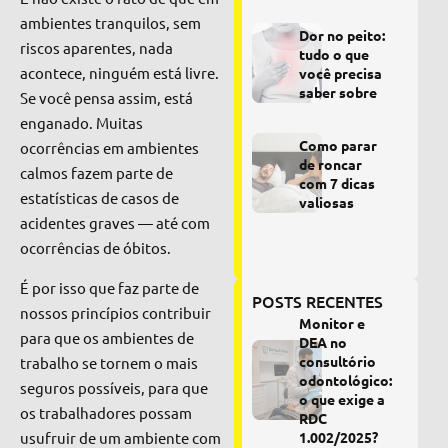
ambientes tranquilos, sem
Dor no peito:
riscos aparentes, nada
tudo o que
acontece, ninguém está livre.
você precisa
saber sobre
Se você pensa assim, está
enganado. Muitas
Como parar
ocorrências em ambientes
de roncar
calmos fazem parte de
com 7 dicas
estatísticas de casos de
valiosas
acidentes graves — até com
ocorrências de óbitos.
É por isso que faz parte de
POSTS RECENTES
nossos princípios contribuir
Monitor e
para que os ambientes de
DEA no
consultório
trabalho se tornem o mais
odontológico:
seguros possíveis, para que
o que exige a
os trabalhadores possam
RDC
usufruir de um ambiente com
1.002/2025?