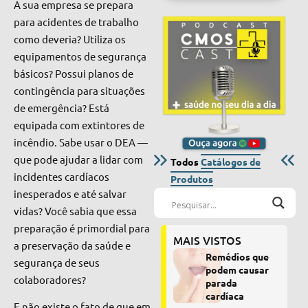
A sua empresa se prepara
para acidentes de trabalho
como deveria? Utiliza os
equipamentos de segurança
básicos? Possui planos de
contingência para situações
de emergência? Está
equipada com extintores de
incêndio. Sabe usar o DEA —
que pode ajudar a lidar com
Todos
Catálogos de
incidentes cardíacos
Produtos
inesperados e até salvar
vidas? Você sabia que essa
preparação é primordial para
MAIS VISTOS
a p
reservação da saúde e
Remédios que
segurança
de seus
podem causar
colaboradores?
parada
cardíaca
E não existe o fato de que em