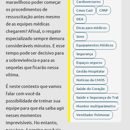
maravilhoso poder começar
Cardioversores
os procedimentos de
Cmos Cast
CPAP
ressuscitação antes mesmo
DEA
de as equipes médicas
Dicas para médicos
chegarem
? Afinal, o resgate
Sono
especializado sempre demora
consideráveis minutos. E esse
Equipamentos Médicos
tempo pode ser decisivo para
Segurança
a sobrevivência e para as
Espaços seguros
sequelas que ficarão nessa
Gestão Hospitalar
vítima.
Notícias da CMOS
É neste contexto que vamos
Saúde do Coração
falar com você da
Saúde e Segurança do Trabalho
possibilidade de treinar sua
Monitor multiparâmetro
equipe para que ela saiba agir
nesses momentos
Ventilador Pulmonar
imprevisíveis. No entanto,
para isso, é preciso que haja