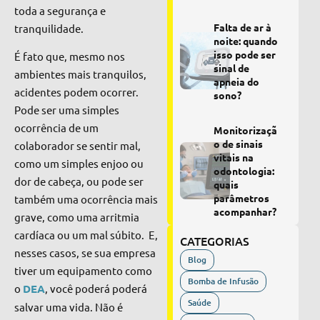
toda a segurança e
Falta de ar à
tranquilidade.
noite: quando
isso pode ser
É fato que, mesmo nos
sinal de
ambientes mais tranquilos,
apneia do
acidentes podem ocorrer.
sono?
Pode ser uma simples
ocorrência de um
Monitorizaçã
o de sinais
colaborador se
sentir mal
,
vitais na
como um simples enjoo ou
odontologia:
dor de cabeça, ou pode ser
quais
parâmetros
também uma ocorrência mais
acompanhar?
grave, como uma arritmia
cardíaca ou um mal súbito. E,
CATEGORIAS
nesses casos,
se sua empresa
Blog
tiver um equipamento como
Bomba de Infusão
o
DEA
,
você poderá poderá
Saúde
salvar uma vida.
Não é