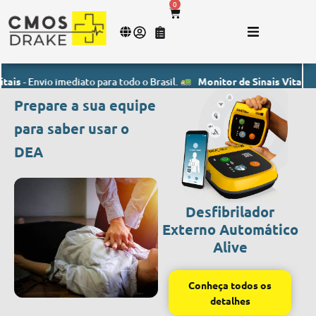
0
nvio imediato para todo o Brasil.
Monitor de Sinais Vitais
- Envio i
Prepare a sua equipe
para saber usar o
DEA
Desfibrilador
Externo Automático
Alive
Conheça todos os
detalhes