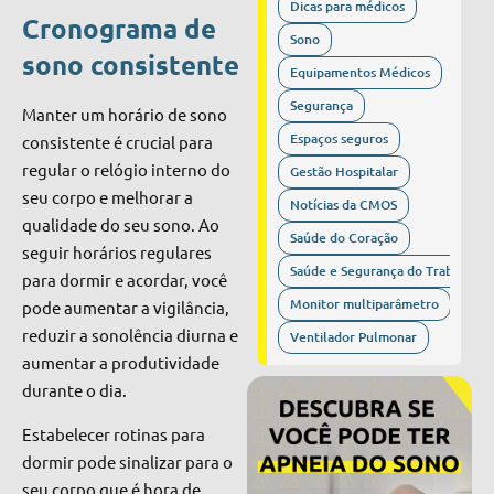
Dicas para médicos
Cronograma de
Sono
sono consistente
Equipamentos Médicos
Segurança
Manter um horário de sono
Espaços seguros
consistente é crucial para
regular o relógio interno do
Gestão Hospitalar
seu corpo e melhorar a
Notícias da CMOS
qualidade do seu sono. Ao
Saúde do Coração
seguir horários regulares
Saúde e Segurança do Trabalho
para dormir e acordar, você
Monitor multiparâmetro
pode aumentar a vigilância,
reduzir a sonolência diurna e
Ventilador Pulmonar
aumentar a produtividade
durante o dia.
Estabelecer rotinas para
dormir pode sinalizar para o
seu corpo que é hora de