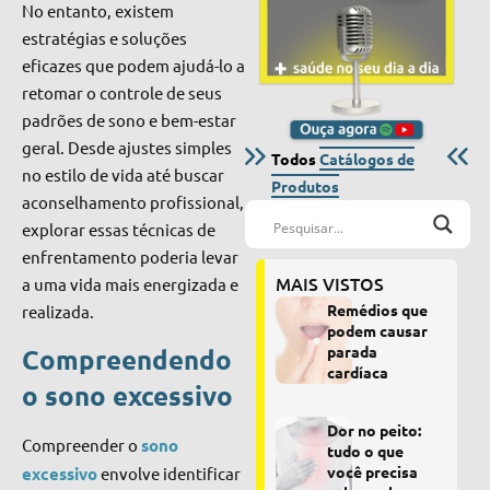
No entanto, existem
estratégias e soluções
eficazes que podem ajudá-lo a
retomar o controle de seus
padrões de sono e bem-estar
geral. Desde ajustes simples
Todos
Catálogos de
no estilo de vida até buscar
Produtos
aconselhamento profissional,
explorar essas técnicas de
enfrentamento poderia levar
MAIS VISTOS
a uma vida mais energizada e
Remédios que
realizada.
podem causar
parada
Compreendendo
cardíaca
o sono excessivo
Dor no peito:
Compreender o
sono
tudo o que
você precisa
excessivo
envolve identificar