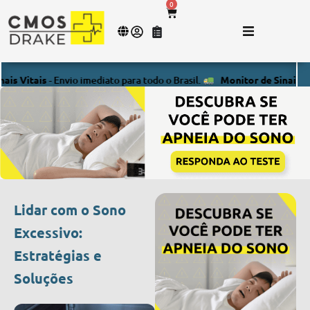
0
tais
- Envio imediato para todo o Brasil.
Monitor de Sinais Vitais
- 
Lidar com o Sono
Excessivo:
Estratégias e
Soluções