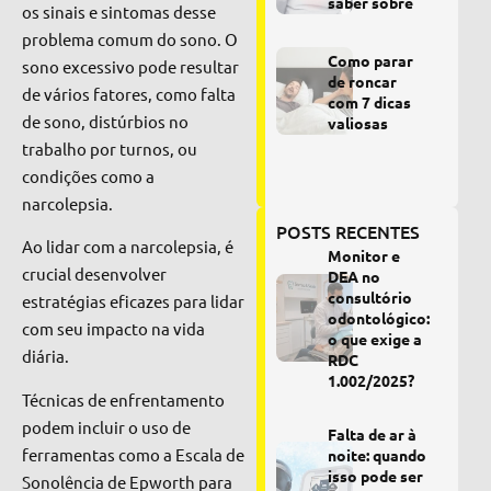
saber sobre
os sinais e sintomas desse
problema comum do sono. O
Como parar
sono excessivo pode resultar
de roncar
de vários fatores, como falta
com 7 dicas
de sono, distúrbios no
valiosas
trabalho por turnos, ou
condições como a
narcolepsia.
POSTS RECENTES
Ao lidar com a narcolepsia, é
Monitor e
crucial desenvolver
DEA no
consultório
estratégias eficazes para lidar
odontológico:
com seu impacto na vida
o que exige a
diária.
RDC
1.002/2025?
Técnicas de enfrentamento
podem incluir o uso de
Falta de ar à
ferramentas como a Escala de
noite: quando
isso pode ser
Sonolência de Epworth para