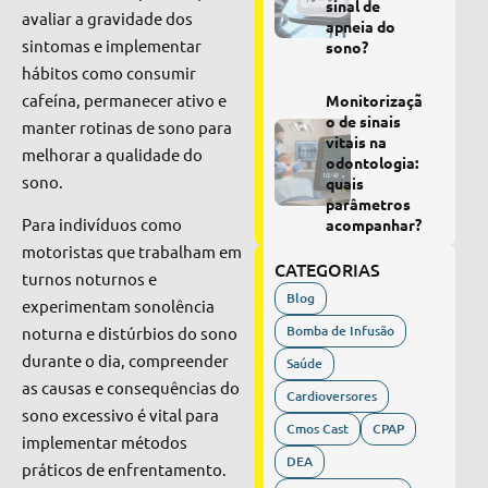
sinal de
avaliar a gravidade dos
apneia do
sintomas e implementar
sono?
hábitos como consumir
cafeína, permanecer ativo e
Monitorizaçã
o de sinais
manter rotinas de sono para
vitais na
melhorar a qualidade do
odontologia:
sono.
quais
parâmetros
Para indivíduos como
acompanhar?
motoristas que trabalham em
CATEGORIAS
turnos noturnos e
Blog
experimentam sonolência
Bomba de Infusão
noturna e distúrbios do sono
durante o dia, compreender
Saúde
as causas e consequências do
Cardioversores
sono excessivo é vital para
Cmos Cast
CPAP
implementar métodos
DEA
práticos de enfrentamento.