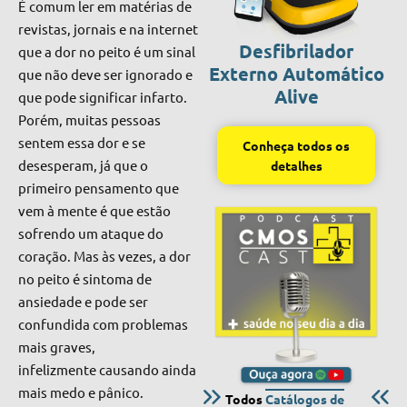
É comum ler em matérias de
revistas, jornais e na internet
Desfibrilador
que a dor no peito é um sinal
Externo Automático
que não deve ser ignorado e
Alive
que pode significar infarto.
Porém, muitas pessoas
sentem essa dor e se
Conheça todos os
desesperam, já que o
detalhes
primeiro pensamento que
vem à mente é que estão
sofrendo um ataque do
coração. Mas às vezes, a dor
no peito é sintoma de
ansiedade e pode ser
confundida com problemas
mais graves,
infelizmente causando ainda
mais medo e pânico.
Todos
Catálogos de