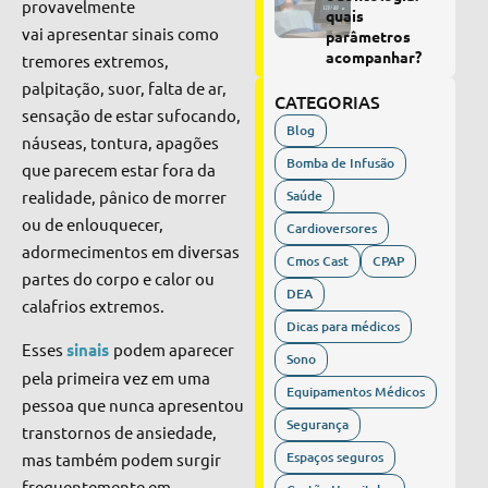
provavelmente
quais
vai apresentar sinais como
parâmetros
acompanhar?
tremores extremos,
palpitação, suor, falta de ar,
CATEGORIAS
sensação de estar sufocando,
Blog
náuseas, tontura, apagões
Bomba de Infusão
que parecem estar fora da
realidade, pânico de morrer
Saúde
ou de enlouquecer,
Cardioversores
adormecimentos em diversas
Cmos Cast
CPAP
partes do corpo e calor ou
DEA
calafrios extremos.
Dicas para médicos
Esses
sinais
podem aparecer
Sono
pela primeira vez em uma
Equipamentos Médicos
pessoa que nunca apresentou
Segurança
transtornos de ansiedade,
Espaços seguros
mas também podem surgir
frequentemente em