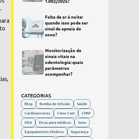
os
1.002/2025?
.
Falta de ar à noite:
para
quando isso pode ser
nto
sinal de apneia do
sono?
Monitorização de
sinais vitais na
odontologia: quais
parâmetros
acompanhar?
ias,
CATEGORIAS
Blog
Bomba de Infusão
Saúde
Cardioversores
Cmos Cast
CPAP
DEA
Dicas para médicos
Sono
Equipamentos Médicos
Segurança