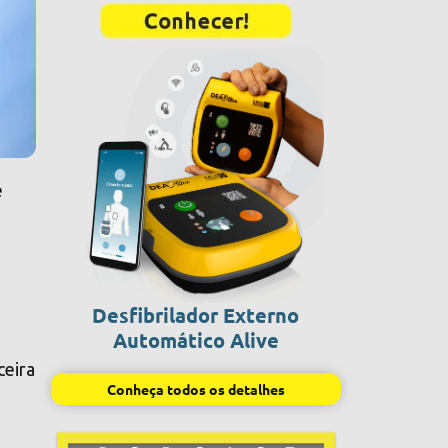
e
Desfibrilador Externo
Automático Alive
ceira
Conheça todos os detalhes