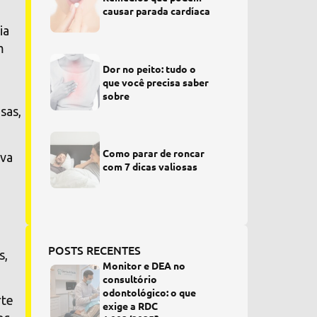
causar parada cardíaca
ia
m
Dor no peito: tudo o
que você precisa saber
sobre
sas,
Como parar de roncar
iva
com 7 dicas valiosas
POSTS RECENTES
s,
Monitor e DEA no
consultório
odontológico: o que
rte
exige a RDC