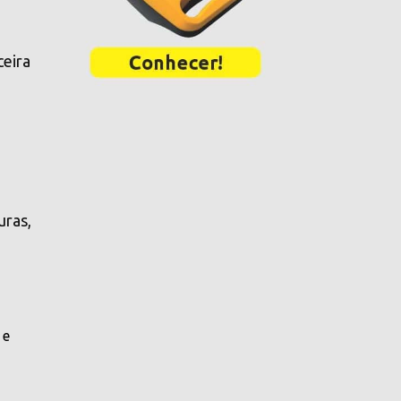
ceira
uras,
 e