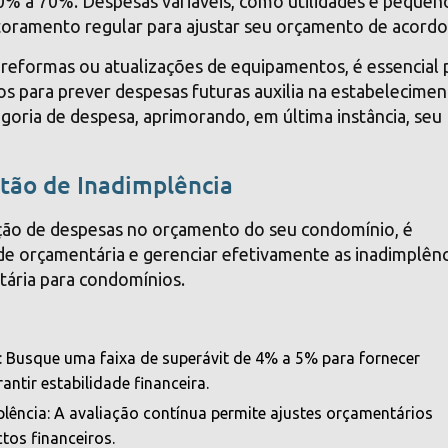
 50% a 70%. Despesas variáveis, como utilidades e pequen
oramento regular para ajustar seu orçamento de acordo
 reformas ou atualizações de equipamentos, é essencial 
icos para prever despesas futuras auxilia na estabelecime
goria de despesa, aprimorando, em última instância, seu
stão de Inadimplência
ção de despesas no orçamento do seu condomínio, é
de orçamentária e gerenciar efetivamente as inadimplênc
ária para condomínios.
 Busque uma faixa de superávit de 4% a 5% para fornecer
antir estabilidade financeira.
lência: A avaliação contínua permite ajustes orçamentários
tos financeiros.