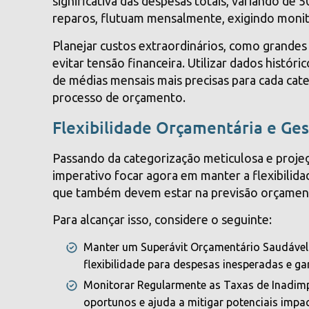
significativa das despesas totais, variando de
reparos, flutuam mensalmente, exigindo monit
Planejar custos extraordinários, como grandes
evitar tensão financeira. Utilizar dados histór
de médias mensais mais precisas para cada cate
processo de orçamento.
Flexibilidade Orçamentária e Ge
Passando da categorização meticulosa e proje
imperativo focar agora em manter a flexibilida
que também devem estar na previsão orçament
Para alcançar isso, considere o seguinte:
Manter um Superávit Orçamentário Saudável:
flexibilidade para despesas inesperadas e gar
Monitorar Regularmente as Taxas de Inadimp
oportunos e ajuda a mitigar potenciais impac