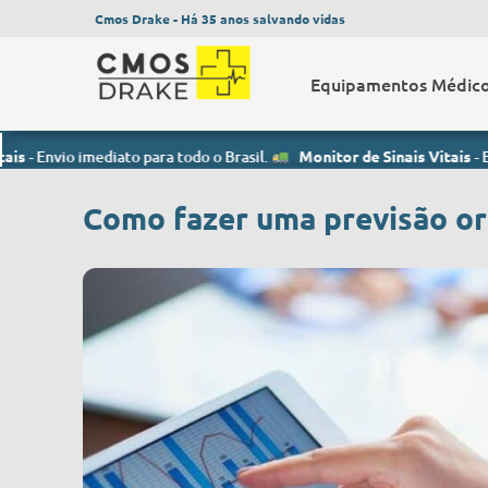
Cmos Drake - Há 35 anos salvando vidas
Equipamentos Médic
o imediato para todo o Brasil.
Monitor de Sinais Vitais
- Envio imedi
Como fazer uma previsão or