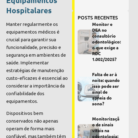
Equipamentos
Hospitalares
POSTS RECENTES
Monitor e
Manter regularmente os
DEA no
equipamentos médicos é
consultório
crucial para garantir sua
odontológico:
funcionalidade, precisão e
o que exige a
RDC
segurança em ambientes de
1.002/2025?
saúde. Implementar
estratégias de manutenção
Falta de ar à
custo-eficazes é essencial ao
noite: quando
considerar a importância da
isso pode ser
sinal de
confiabilidade dos
apneia do
equipamentos.
sono?
Dispositivos bem
Monitorizaçã
conservados não apenas
o de sinais
operam de forma mais
vitais na
odontologia:
confiável, mas também têm