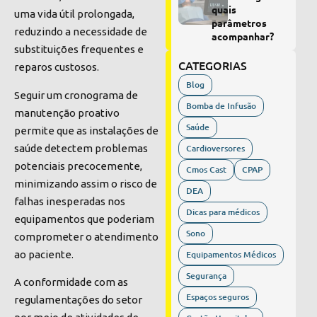
quais
uma vida útil prolongada,
parâmetros
reduzindo a necessidade de
acompanhar?
substituições frequentes e
CATEGORIAS
reparos custosos.
Blog
Seguir um cronograma de
Bomba de Infusão
manutenção proativo
Saúde
permite que as instalações de
saúde detectem problemas
Cardioversores
potenciais precocemente,
Cmos Cast
CPAP
minimizando assim o risco de
DEA
falhas inesperadas nos
Dicas para médicos
equipamentos que poderiam
Sono
comprometer o atendimento
ao paciente.
Equipamentos Médicos
Segurança
A conformidade com as
Espaços seguros
regulamentações do setor