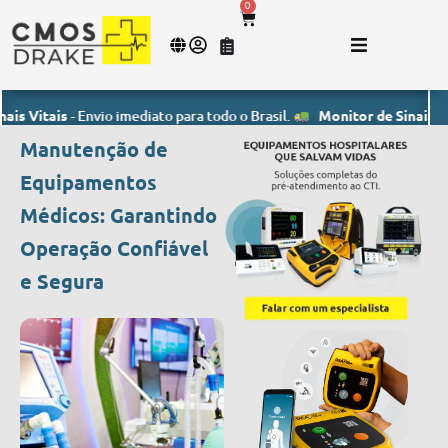
0
tais
- Envio imediato para todo o Brasil.
Monitor de Sinais Vitais
- 
Manutenção de
Equipamentos
Médicos: Garantindo
Operação Confiável
e Segura