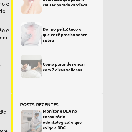
no e
causar parada cardíaca
ado
Dor no peito: tudo o
ão e
que você precisa saber
dem
sobre
.
Como parar de roncar
com 7 dicas valiosas
POSTS RECENTES
Monitor e DEA no
são
consultório
odontológico: o que
exige a RDC
have