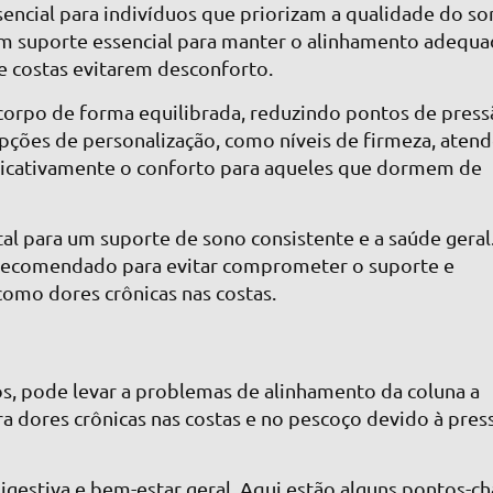
sencial para indivíduos que priorizam a qualidade do so
um suporte essencial para manter o alinhamento adequ
e costas evitarem desconforto.
corpo de forma equilibrada, reduzindo pontos de press
ções de personalização, como níveis de firmeza, aten
ificativamente o conforto para aqueles que dormem de
tal para um suporte de sono consistente e a saúde geral
 recomendado para evitar comprometer o suporte e
como dores crônicas nas costas.
s, pode levar a problemas de alinhamento da coluna a
a dores crônicas nas costas e no pescoço devido à pres
gestiva e bem-estar geral. Aqui estão alguns pontos-c