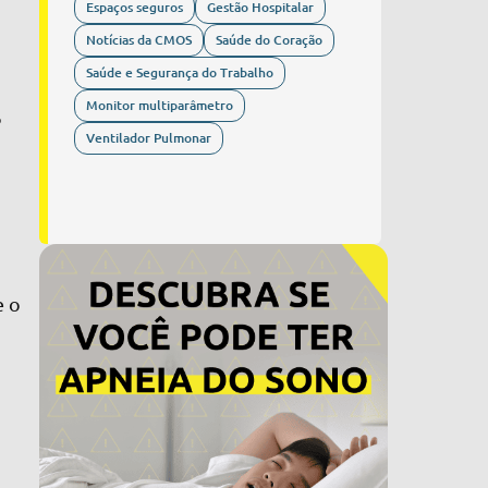
Espaços seguros
Gestão Hospitalar
Notícias da CMOS
Saúde do Coração
Saúde e Segurança do Trabalho
Monitor multiparâmetro
o
Ventilador Pulmonar
e o