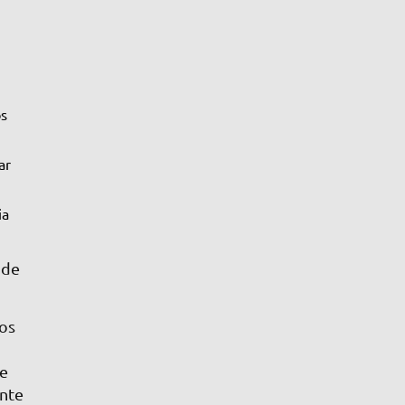
os
ar
ia
 de
dos
de
nte