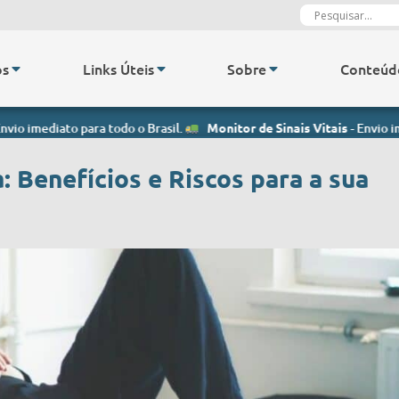
os
Links Úteis
Sobre
Conteúd
to para todo o Brasil.
Monitor de Sinais Vitais
- Envio imediato par
: Benefícios e Riscos para a sua