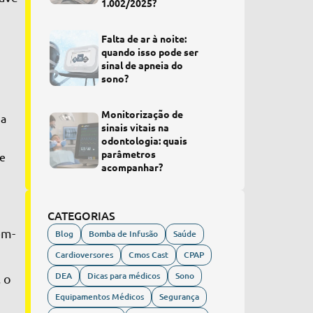
1.002/2025?
Falta de ar à noite:
quando isso pode ser
sinal de apneia do
sono?
Monitorização de
 a
sinais vitais na
odontologia: quais
parâmetros
de
acompanhar?
CATEGORIAS
em-
Blog
Bomba de Infusão
Saúde
Cardioversores
Cmos Cast
CPAP
DEA
Dicas para médicos
Sono
 o
Equipamentos Médicos
Segurança