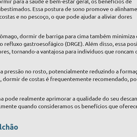
rmir para a saúde e bem-estar geral, os benefícios de
subestimados. Essa postura de sono promove o alinham
ostas e no pescoço, o que pode ajudar a aliviar dores
tômago, dormir de barriga para cima também minimiza 
o refluxo gastroesofágico (DRGE). Além disso, essa pos
res, tornando-a vantajosa para indivíduos que roncam 
r a pressão no rosto, potencialmente reduzindo a forma
es, dormir de costas é frequentemente recomendado, po
ima pode realmente aprimorar a qualidade do seu desca
ialmente quando consideramos os benefícios que oferec
lchão