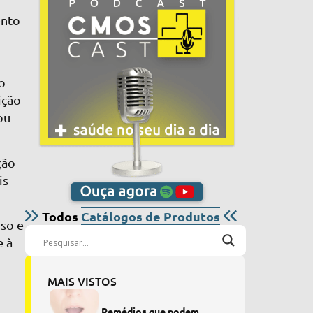
ento
o
ição
ou
ção
is
Todos
Catálogos de Produtos
nso e
e à
MAIS VISTOS
Remédios que podem