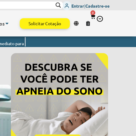
Entrar
|
Cadastre-se
0
os
Solicitar Cotação
a todo o Brasil.
Monitor de Sinais Vitais
- Envio imediato para todo 