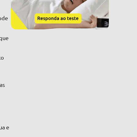
pode
 que
xo
as
ua e