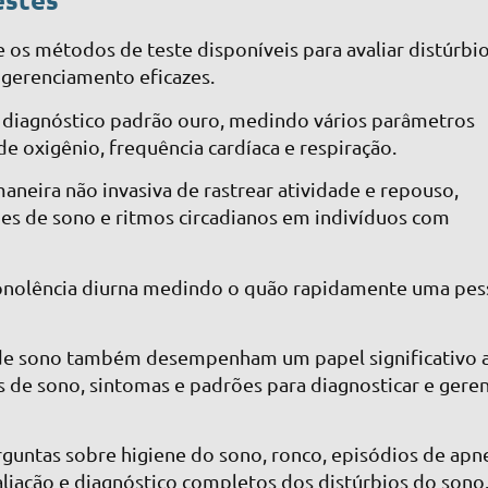
os métodos de teste disponíveis para avaliar distúrbi
e gerenciamento eficazes.
e diagnóstico padrão ouro, medindo vários parâmetros
de oxigênio, frequência cardíaca e respiração.
neira não invasiva de rastrear atividade e repouso,
es de sono e ritmos circadianos em indivíduos com
 sonolência diurna medindo o quão rapidamente uma pe
s de sono também desempenham um papel significativo 
s de sono, sintomas e padrões para diagnosticar e geren
rguntas sobre higiene do sono, ronco, episódios de apn
liação e diagnóstico completos dos distúrbios do sono