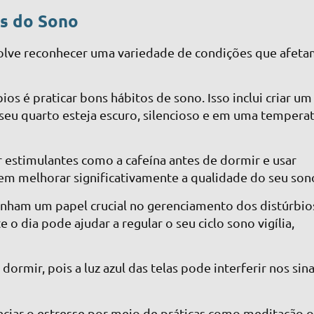
s do Sono
olve reconhecer uma variedade de condições que afet
os é praticar bons hábitos de sono. Isso inclui criar um
seu quarto esteja escuro, silencioso e em uma tempera
r estimulantes como a cafeína antes de dormir e usar
em melhorar significativamente a qualidade do seu son
ham um papel crucial no gerenciamento dos distúrbio
 o dia pode ajudar a regular o seu ciclo sono vigília,
ormir, pois a luz azul das telas pode interferir nos sina
nciar o estresse por meio de práticas como meditação 