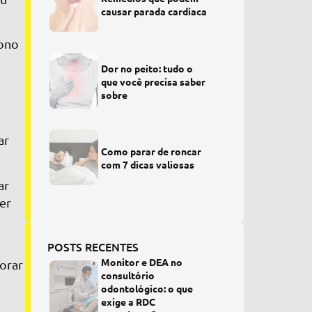
causar parada cardíaca
sono
Dor no peito: tudo o
que você precisa saber
sobre
ar
Como parar de roncar
com 7 dicas valiosas
ar
er
POSTS RECENTES
Monitor e DEA no
horar
consultório
odontológico: o que
exige a RDC