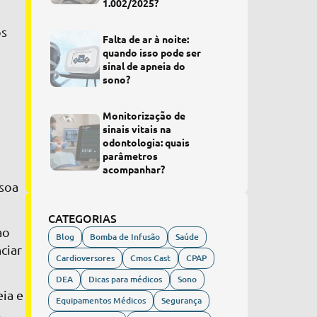
1.002/2025?
os
Falta de ar à noite:
quando isso pode ser
sinal de apneia do
sono?
Monitorização de
sinais vitais na
odontologia: quais
parâmetros
acompanhar?
ssoa
CATEGORIAS
ao
Blog
Bomba de Infusão
Saúde
ciar
Cardioversores
Cmos Cast
CPAP
DEA
Dicas para médicos
Sono
eia e
Equipamentos Médicos
Segurança
.