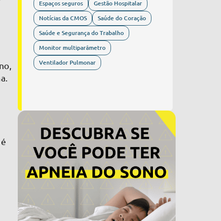
Espaços seguros
Gestão Hospitalar
Notícias da CMOS
Saúde do Coração
Saúde e Segurança do Trabalho
Monitor multiparâmetro
Ventilador Pulmonar
no,
a.
m
 é