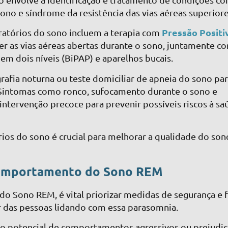
sono e síndrome da resistência das vias aéreas superior
Pressão Positi
iratórios do sono incluem a terapia com
r as vias aéreas abertas durante o sono, juntamente c
em dois níveis (BiPAP) e aparelhos bucais.
rafia noturna ou teste domiciliar de apneia do sono pa
. Sintomas como ronco, sufocamento durante o sono e
ntervenção precoce para prevenir possíveis riscos à sa
ios do sono é crucial para melhorar a qualidade do son
Comportamento do Sono REM
 Sono REM, é vital priorizar medidas de segurança e 
r das pessoas lidando com essa parasomnia.
ao potencial de comportamentos agressivos ou prejudic