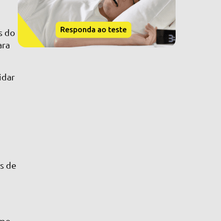
s do
ara
idar
is de
omo