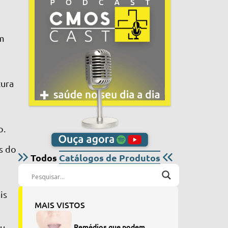
am
tura
o.
s do
Todos
Catálogos de Produtos
is
MAIS VISTOS
ou
Remédios que podem