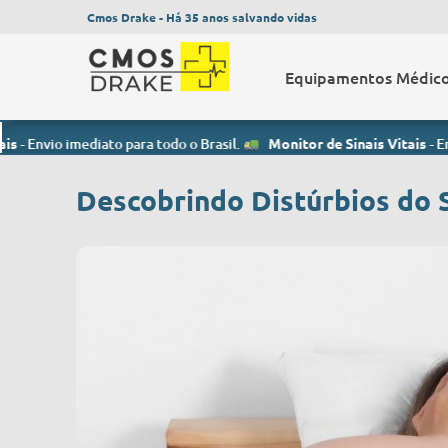
Cmos Drake - Há 35 anos salvando vidas
Equipamentos Médic
 imediato para todo o Brasil.
Monitor de Sinais Vitais
- Envio imedi
Descobrindo Distúrbios do 