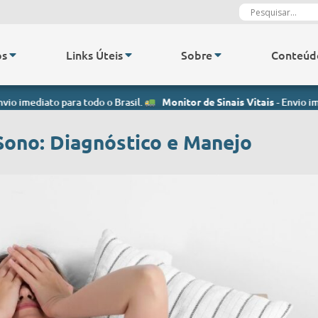
os
Links Úteis
Sobre
Conteúd
ato para todo o Brasil.
Monitor de Sinais Vitais
- Envio imediato par
Sono: Diagnóstico e Manejo