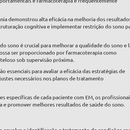
portamentais e farmacoterapia é frequentemente
nia demonstrou alta eficácia na melhoria dos resultado
truturação cognitiva e implementar restrição do sono p
 do sono é crucial para melhorar a qualidade do sono e l
 possa ser proporcionado por farmacoterapia como
uteloso sob supervisão próxima.
ssenciais para avaliar a eficácia das estratégias de
ajustes necessários nos planos de tratamento
es específicas de cada paciente com EM, os profissiona
a e promover melhores resultados de saúde do sono.
o envolve a identificação e tratamento de condições c