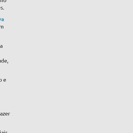
es.
va
om
ra
úde,
o e
fazer
iais