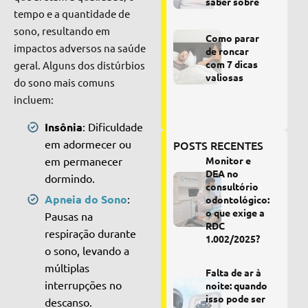
saber sobre
tempo e a quantidade de
sono, resultando em
Como parar
impactos adversos na saúde
de roncar
com 7 dicas
geral. Alguns dos distúrbios
valiosas
do sono mais comuns
incluem:
Insônia
: Dificuldade
em adormecer ou
POSTS RECENTES
em permanecer
Monitor e
DEA no
dormindo.
consultório
Apneia do Sono
:
odontológico:
o que exige a
Pausas na
RDC
respiração durante
1.002/2025?
o sono, levando a
múltiplas
Falta de ar à
interrupções no
noite: quando
isso pode ser
descanso.