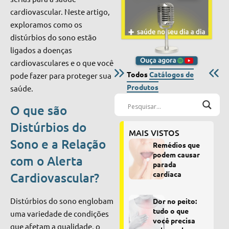
cardiovascular. Neste artigo,
exploramos como os
distúrbios do sono estão
ligados a doenças
cardiovasculares e o que você
Todos
Catálogos de
pode fazer para proteger sua
Produtos
saúde.
O que são
Distúrbios do
MAIS VISTOS
Sono e a Relação
Remédios que
podem causar
com o Alerta
parada
cardíaca
Cardiovascular?
Distúrbios do sono englobam
Dor no peito:
tudo o que
uma variedade de condições
você precisa
que afetam a qualidade, o