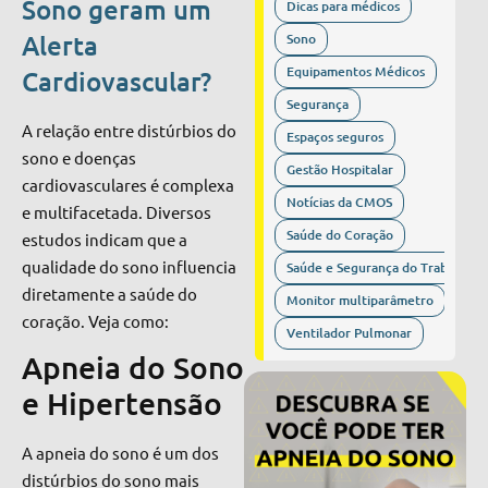
Sono geram um
Dicas para médicos
Alerta
Sono
Equipamentos Médicos
Cardiovascular?
Segurança
A relação entre distúrbios do
Espaços seguros
sono e doenças
Gestão Hospitalar
cardiovasculares é complexa
Notícias da CMOS
e multifacetada. Diversos
Saúde do Coração
estudos indicam que a
qualidade do sono influencia
Saúde e Segurança do Trabalho
diretamente a saúde do
Monitor multiparâmetro
coração. Veja como:
Ventilador Pulmonar
Apneia do Sono
e Hipertensão
A apneia do sono é um dos
distúrbios do sono mais