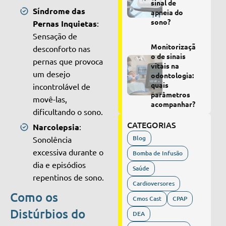
sinal de
Síndrome das
apneia do
sono?
Pernas Inquietas
:
Sensação de
Monitorizaçã
desconforto nas
o de sinais
pernas que provoca
vitais na
um desejo
odontologia:
quais
incontrolável de
parâmetros
movê-las,
acompanhar?
dificultando o sono.
CATEGORIAS
Narcolepsia
:
Blog
Sonolência
excessiva durante o
Bomba de Infusão
dia e episódios
Saúde
repentinos de sono.
Cardioversores
Como os
Cmos Cast
CPAP
Distúrbios do
DEA