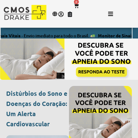
0
tais
- Envio imediato para todo o Brasil.
Monitor de Sinais Vitais
- 
Distúrbios do Sono e
Doenças do Coração:
Um Alerta
Cardiovascular