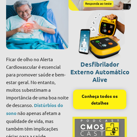
Ficar de olho no Alerta
Desfibrilador
Cardiovascular é essencial
Externo Automático
para promover saúde e bem-
Alive
estar geral. No entanto,
muitos subestimam a
Conheça todos os
importância de uma boa noite
detalhes
de descanso.
Distúrbios do
sono
não apenas afetam a
qualidade de vida, mas
também têm implicações
sérias para a saúde