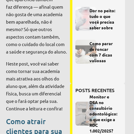
faz diferença — afinal quem
Dor no peito:
não gosta de uma academia
tudo o que
bem aparelhada, não é
você precisa
saber sobre
mesmo?
Só que outros
aspectos contam também,
Como parar
como o cuidado do local com
de roncar
a saúde e segurança do aluno.
com 7 dicas
valiosas
Neste post, você vai saber
como tornar sua academia
mais atrativa aos olhos do
aluno que, além da atividade
POSTS RECENTES
física, busca um diferencial
Monitor e
que o fará optar pela sua.
DEA no
consultório
Continue a leitura e confira!
odontológico:
Como atrair
o que exige a
RDC
clientes para sua
1.002/2025?