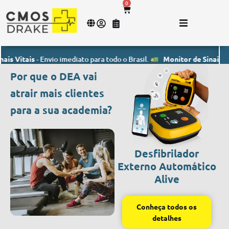
0
tais
- Envio imediato para todo o Brasil.
Monitor de Sinais Vitais
- 
Por que o DEA vai
atrair mais clientes
para a sua academia?
Desfibrilador
Externo Automático
Alive
Conheça todos os
detalhes