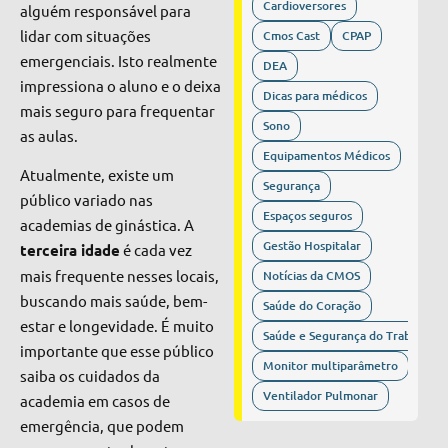
Cardioversores
alguém responsável para
lidar com situações
Cmos Cast
CPAP
emergenciais. Isto realmente
DEA
impressiona o aluno e o deixa
Dicas para médicos
mais seguro para frequentar
Sono
as aulas.
Equipamentos Médicos
Atualmente, existe um
Segurança
público variado nas
Espaços seguros
academias de ginástica. A
Gestão Hospitalar
terceira idade
é cada vez
mais frequente nesses locais,
Notícias da CMOS
buscando mais saúde, bem-
Saúde do Coração
estar e longevidade. É muito
Saúde e Segurança do Trabalho
importante que esse público
Monitor multiparâmetro
saiba os cuidados da
Ventilador Pulmonar
academia em casos de
emergência, que podem