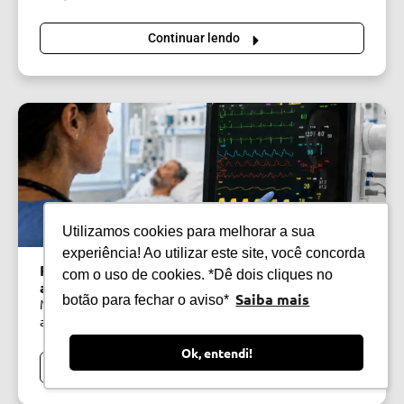
Continuar lendo
Utilizamos cookies para melhorar a sua
experiência! Ao utilizar este site, você concorda
Parametrizar monitor de sinais vitais: como
com o uso de cookies. *Dê dois cliques no
ajustar para cada paciente?
Saiba mais
botão para fechar o aviso*
Monitorar o paciente é essencial em qualquer
atendimento. E uma das maiores vantagens do monitor...
Ok, entendi!
Continuar lendo