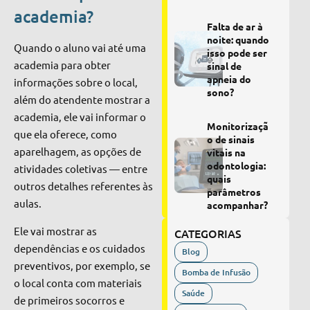
academia?
Falta de ar à
noite: quando
Quando o aluno vai até uma
isso pode ser
academia para obter
sinal de
apneia do
informações sobre o local,
sono?
além do atendente mostrar a
academia, ele vai informar o
Monitorizaçã
que ela oferece, como
o de sinais
aparelhagem, as opções de
vitais na
odontologia:
atividades coletivas — entre
quais
outros detalhes referentes às
parâmetros
aulas.
acompanhar?
Ele vai mostrar as
CATEGORIAS
dependências e os cuidados
Blog
preventivos, por exemplo, se
Bomba de Infusão
o local conta com materiais
Saúde
de primeiros socorros e