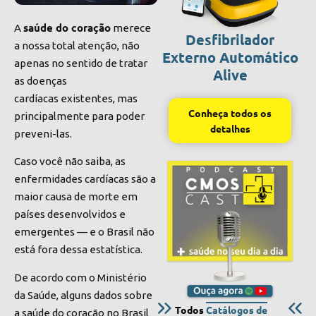
saúde do coração
A
merece
Desfibrilador
a nossa total atenção, não
Externo Automático
apenas no sentido de tratar
Alive
as doenças
cardíacas existentes, mas
Conheça todos os
principalmente para poder
detalhes
preveni-las.
Caso você não saiba, as
enfermidades cardíacas são a
maior causa de morte em
países desenvolvidos e
emergentes — e o Brasil não
está fora dessa estatística.
De acordo com o Ministério
da Saúde, alguns dados sobre
Todos
Catálogos de
a saúde do coração no Brasil