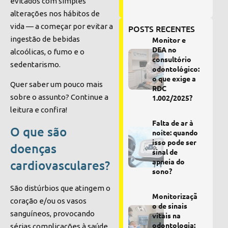
evitados com simples
alterações nos hábitos de
vida — a começar por evitar a
POSTS RECENTES
ingestão de bebidas
Monitor e
DEA no
alcoólicas, o fumo e o
consultório
sedentarismo.
odontológico:
o que exige a
Quer saber um pouco mais
RDC
sobre o assunto? Continue a
1.002/2025?
leitura e confira!
Falta de ar à
O que são
noite: quando
isso pode ser
doenças
sinal de
apneia do
cardiovasculares?
sono?
São distúrbios que atingem o
Monitorizaçã
coração e/ou os vasos
o de sinais
sanguíneos, provocando
vitais na
odontologia:
sérias complicações à saúde