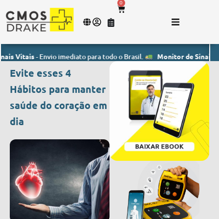
0
tais
- Envio imediato para todo o Brasil.
Monitor de Sinais Vitais
- E
Evite esses 4
Hábitos para manter
saúde do coração em
dia