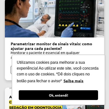
Parametrizar monitor de sinais vitais: como
ajustar para cada paciente?
Monitorar o paciente é essencial em qualquer
atendimento. E uma das maiores vantagens do monitor...
Utilizamos cookies para melhorar a sua
experiência! Ao utilizar este site, você concorda
Continuar lendo
com o uso de cookies. *Dê dois cliques no
Saiba mais
botão para fechar o aviso*
Ok, entendi!