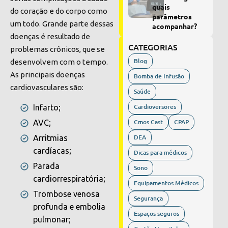
quais
do coração e do corpo como
parâmetros
um todo. Grande parte dessas
acompanhar?
doenças é resultado de
CATEGORIAS
problemas crônicos, que se
Blog
desenvolvem com o tempo.
As principais doenças
Bomba de Infusão
cardiovasculares são:
Saúde
Cardioversores
Infarto;
Cmos Cast
CPAP
AVC;
DEA
Arritmias
cardíacas;
Dicas para médicos
Parada
Sono
cardiorrespiratória;
Equipamentos Médicos
Trombose venosa
Segurança
profunda e embolia
Espaços seguros
pulmonar;