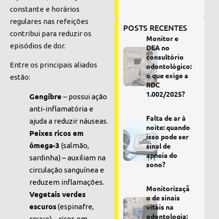
constante e horários
regulares nas refeições
POSTS RECENTES
contribui para reduzir os
Monitor e
episódios de dor.
DEA no
consultório
Entre os principais aliados
odontológico:
o que exige a
estão:
RDC
1.002/2025?
Gengibre
– possui ação
anti-inflamatória e
Falta de ar à
ajuda a reduzir náuseas.
noite: quando
Peixes ricos em
isso pode ser
ômega-3
(salmão,
sinal de
apneia do
sardinha) – auxiliam na
sono?
circulação sanguínea e
reduzem inflamações.
Monitorizaçã
Vegetais verdes
o de sinais
escuros
(espinafre,
vitais na
odontologia:
couve) – ricos em