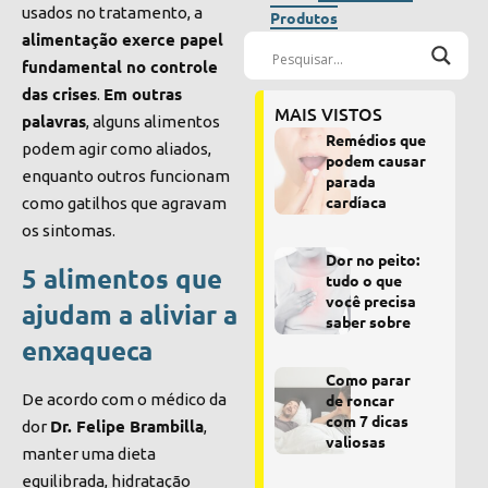
usados no tratamento, a
Produtos
alimentação exerce papel
fundamental no controle
das crises
Em outras
.
MAIS VISTOS
palavras
, alguns alimentos
Remédios que
podem agir como aliados,
podem causar
enquanto outros funcionam
parada
cardíaca
como gatilhos que agravam
os sintomas.
Dor no peito:
5 alimentos que
tudo o que
você precisa
ajudam a aliviar a
saber sobre
enxaqueca
Como parar
De acordo com o médico da
de roncar
com 7 dicas
Dr. Felipe Brambilla
dor
,
valiosas
manter uma dieta
equilibrada, hidratação