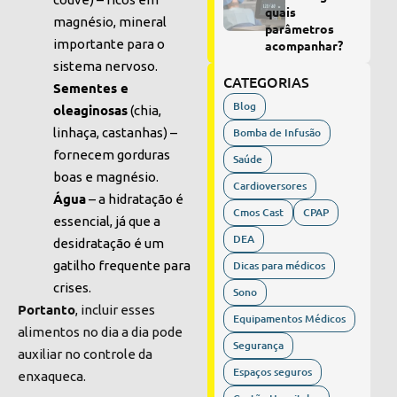
quais
magnésio, mineral
parâmetros
importante para o
acompanhar?
sistema nervoso.
CATEGORIAS
Sementes e
Blog
oleaginosas
(chia,
linhaça, castanhas) –
Bomba de Infusão
fornecem gorduras
Saúde
boas e magnésio.
Cardioversores
Água
– a hidratação é
Cmos Cast
CPAP
essencial, já que a
DEA
desidratação é um
gatilho frequente para
Dicas para médicos
crises.
Sono
Portanto
, incluir esses
Equipamentos Médicos
alimentos no dia a dia pode
Segurança
auxiliar no controle da
Espaços seguros
enxaqueca.