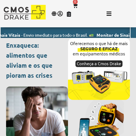
0
itais
- Envio imediato para todo o Brasil.
Monitor de Sinais Vitais
-
Enxaqueca:
alimentos que
aliviam e os que
pioram as crises