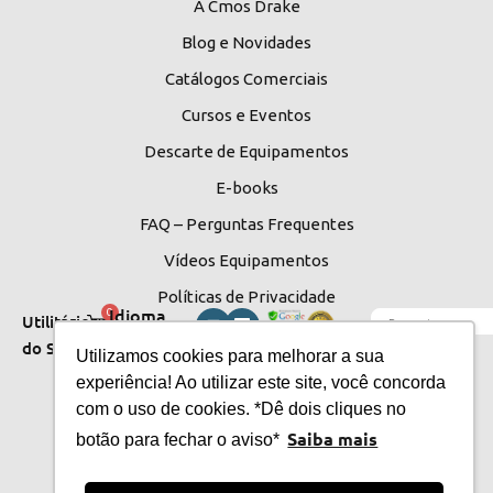
A Cmos Drake
Blog e Novidades
Catálogos Comerciais
Cursos e Eventos
Descarte de Equipamentos
E-books
FAQ – Perguntas Frequentes
Vídeos Equipamentos
Políticas de Privacidade
Idioma
0
Utilitários
do Site
do Site
Utilizamos cookies para melhorar a sua
experiência! Ao utilizar este site, você concorda
com o uso de cookies. *Dê dois cliques no
Saiba mais
botão para fechar o aviso*