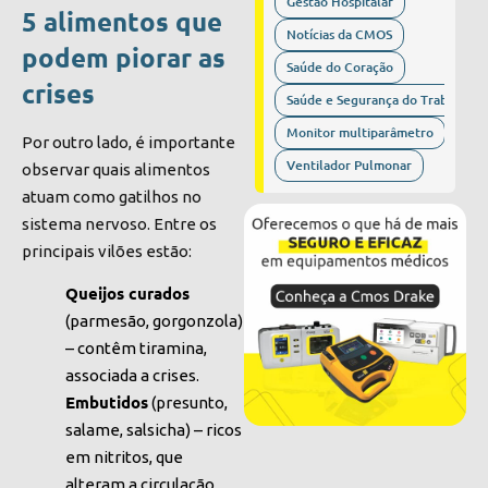
Gestão Hospitalar
5 alimentos que
Notícias da CMOS
podem piorar as
Saúde do Coração
crises
Saúde e Segurança do Trabalho
Monitor multiparâmetro
Por outro lado, é importante
Ventilador Pulmonar
observar quais alimentos
atuam como gatilhos no
sistema nervoso. Entre os
principais vilões estão:
Queijos curados
(parmesão, gorgonzola)
– contêm tiramina,
associada a crises.
Embutidos
(presunto,
salame, salsicha) – ricos
em nitritos, que
alteram a circulação.