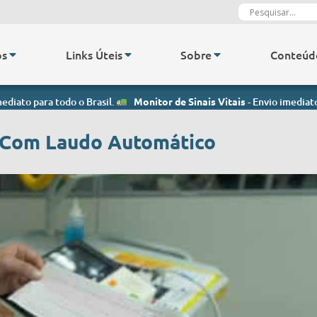
os
Links Úteis
Sobre
Conteúd
 todo o Brasil.
Monitor de Sinais Vitais
- Envio imediato para todo o
 Com Laudo Automático