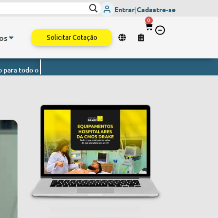
Entrar
|
Cadastre-se
0
os
Solicitar Cotação
 Brasil.
Monitor de Sinais Vitais
- Envio imediato para todo o Brasi