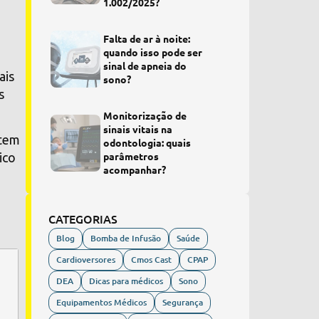
1.002/2025?
Falta de ar à noite:
quando isso pode ser
sinal de apneia do
ais
sono?
s
Monitorização de
sinais vitais na
tem
odontologia: quais
parâmetros
ico
acompanhar?
CATEGORIAS
Blog
Bomba de Infusão
Saúde
Cardioversores
Cmos Cast
CPAP
DEA
Dicas para médicos
Sono
Equipamentos Médicos
Segurança