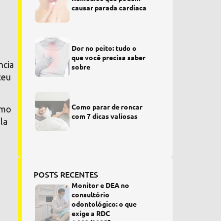
causar parada cardíaca
Dor no peito: tudo o
que você precisa saber
ncia
sobre
teu
Como parar de roncar
omo
com 7 dicas valiosas
la
POSTS RECENTES
Monitor e DEA no
consultório
odontológico: o que
exige a RDC