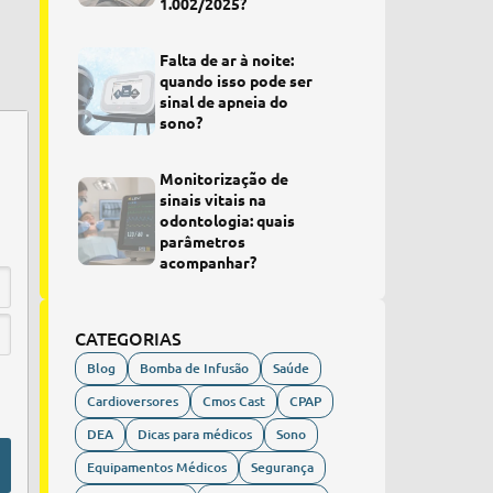
1.002/2025?
Falta de ar à noite:
quando isso pode ser
sinal de apneia do
sono?
Monitorização de
sinais vitais na
odontologia: quais
parâmetros
acompanhar?
CATEGORIAS
Blog
Bomba de Infusão
Saúde
Cardioversores
Cmos Cast
CPAP
DEA
Dicas para médicos
Sono
Equipamentos Médicos
Segurança