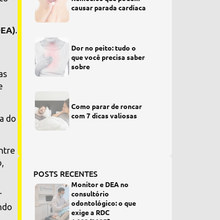
causar parada cardíaca
DEA)
.
Dor no peito: tudo o
que você precisa saber
sobre
as
e
Como parar de roncar
com 7 dicas valiosas
a do
ntre
o,
POSTS RECENTES
Monitor e DEA no
consultório
r
odontológico: o que
ando
exige a RDC