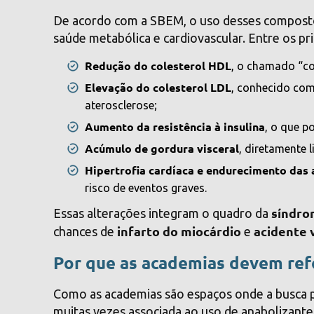
De acordo com a SBEM, o uso desses compostos
saúde metabólica e cardiovascular. Entre os pri
Redução do colesterol HDL
, o chamado “co
Elevação do colesterol LDL
, conhecido com
aterosclerose;
Aumento da resistência à insulina
, o que p
Acúmulo de gordura visceral
, diretamente 
Hipertrofia cardíaca e endurecimento das 
risco de eventos graves.
síndro
Essas alterações integram o quadro da
infarto do miocárdio
acidente 
chances de
e
Por que as academias devem ref
Como as academias são espaços onde a busca 
muitas vezes associada ao uso de anabolizan