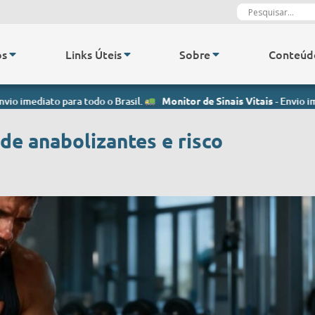
os
Links Úteis
Sobre
Conteúd
o para todo o Brasil.
Monitor de Sinais Vitais
- Envio imediato para 
de anabolizantes e risco