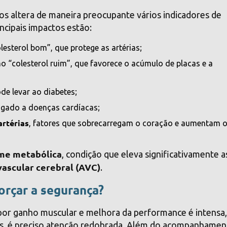
 altera de maneira preocupante vários indicadores de
ncipais impactos estão:
lesterol bom”, que protege as artérias;
o “colesterol ruim”, que favorece o acúmulo de placas e a
ode levar ao diabetes;
ligado a doenças cardíacas;
artérias
, fatores que sobrecarregam o coração e aumentam 
me metabólica
, condição que eleva significativamente a
vascular cerebral (AVC)
.
orçar a segurança?
por ganho muscular e melhora da performance é intensa
tes, é preciso atenção redobrada. Além do acompanhame