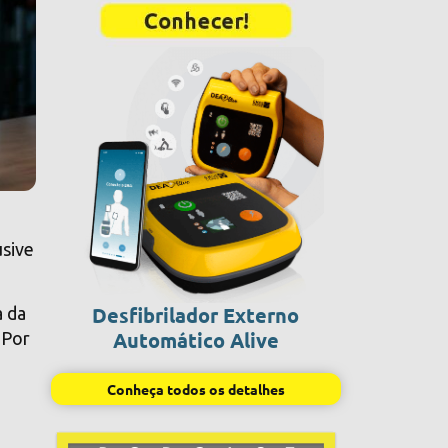
usive
Desfibrilador Externo
a da
Automático Alive
 Por
Conheça todos os detalhes