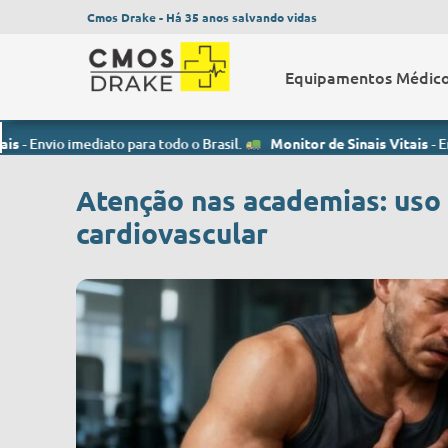
Cmos Drake - Há 35 anos salvando vidas
Equipamentos Médic
mediato para todo o Brasil.
Monitor de Sinais Vitais
- Envio imediat
Atenção nas academias: uso 
cardiovascular