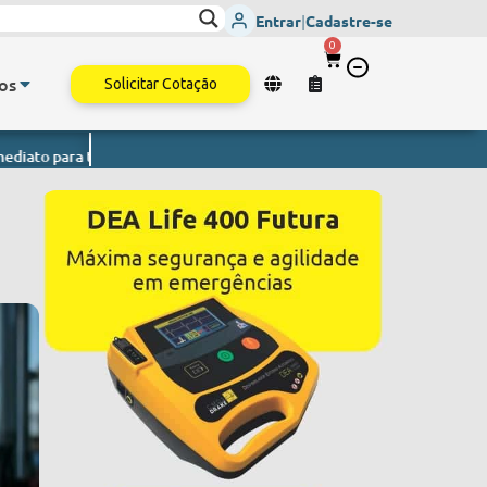
Entrar
|
Cadastre-se
0
os
Solicitar Cotação
todo o Brasil.
Monitor de Sinais Vitais
- Envio imediato para todo o