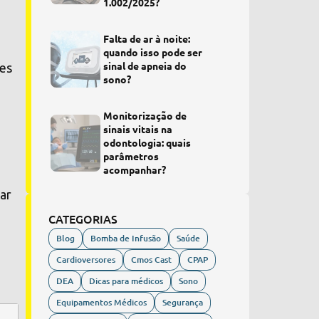
1.002/2025?
Falta de ar à noite:
quando isso pode ser
sinal de apneia do
des
sono?
Monitorização de
sinais vitais na
odontologia: quais
parâmetros
acompanhar?
ar
CATEGORIAS
Blog
Bomba de Infusão
Saúde
Cardioversores
Cmos Cast
CPAP
DEA
Dicas para médicos
Sono
Equipamentos Médicos
Segurança