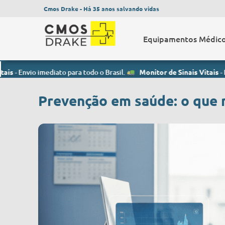
Cmos Drake - Há 35 anos salvando vidas
Equipamentos Médic
mediato para todo o Brasil.
Monitor de Sinais Vitais
- Envio imediat
Prevenção em saúde: o que 