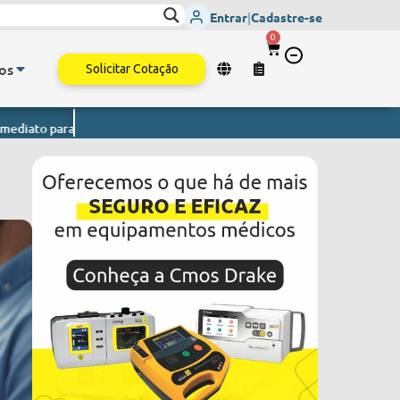
Entrar
|
Cadastre-se
0
os
Solicitar Cotação
 todo o Brasil.
Monitor de Sinais Vitais
- Envio imediato para todo o
o