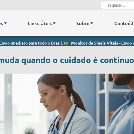
os
Links Úteis
Sobre
Conteúd
o para todo o Brasil.
Monitor de Sinais Vitais
- Envio imediato para
muda quando o cuidado é contínu