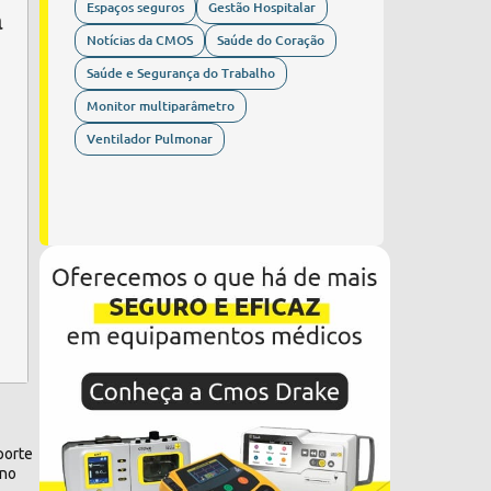
Espaços seguros
Gestão Hospitalar
a
Notícias da CMOS
Saúde do Coração
Saúde e Segurança do Trabalho
Monitor multiparâmetro
Ventilador Pulmonar
porte
 no