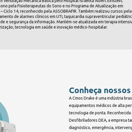
 Ventilação Mecânica Básica pelo Hospital Israelita Albert Einstein,
o Sono pela Fisioterapeutas do Sono e no Programa de Atualização em
to – Ciclo 14, reconhecido pela ASSOBRAFIR. Também realizou cursos pela
amento de alarmes clínicos em UTI, taquicardia supraventricular pediátric
de e segurança da informação. Mantém-se atualizada em terapia intensiv
orização, tecnologia em saúde e inovação médico-hospitalar.
Conheça nossos
A Cmos Drake é uma indústria bras
equipamentos médicos de alta per
tecnologia de ponta. Reconhecida p
Desfibriladores DEA, a empresa t
diagnóstico, emergência, interven