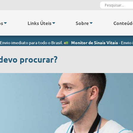
os
Links Úteis
Sobre
Conteúd
iato para todo o Brasil.
Monitor de Sinais Vitais
- Envio imediato p
devo procurar?