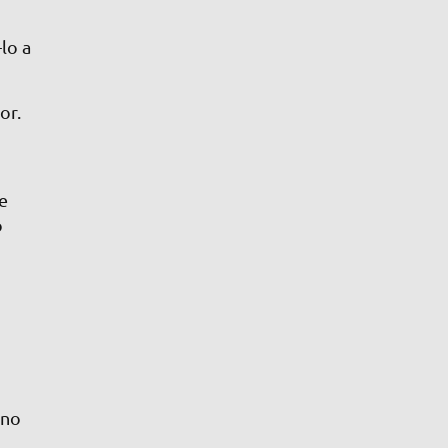
lo a
or.
e
o
 no