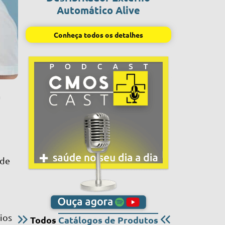
Automático Alive
Conheça todos os detalhes
a
ode
ios
Todos
Catálogos de Produtos