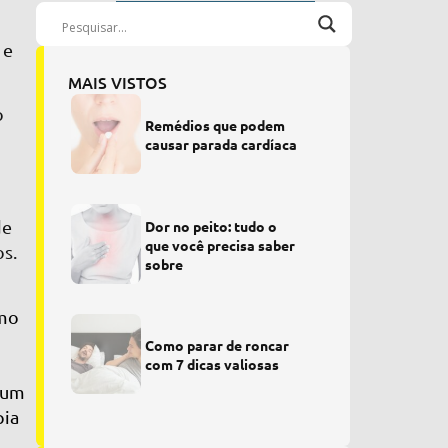
 e
MAIS VISTOS
o
Remédios que podem
causar parada cardíaca
de
Dor no peito: tudo o
que você precisa saber
os.
sobre
omo
Como parar de roncar
com 7 dicas valiosas
, um
pia