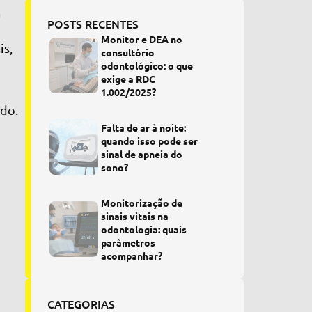
a
POSTS RECENTES
Monitor e DEA no
is,
consultório
odontológico: o que
exige a RDC
1.002/2025?
ado.
Falta de ar à noite:
quando isso pode ser
sinal de apneia do
sono?
Monitorização de
sinais vitais na
odontologia: quais
parâmetros
acompanhar?
CATEGORIAS