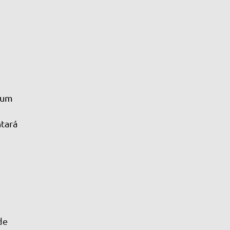
r um
tará
de