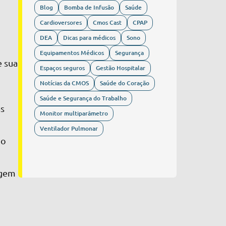
Blog
Bomba de Infusão
Saúde
Cardioversores
Cmos Cast
CPAP
DEA
Dicas para médicos
Sono
Equipamentos Médicos
Segurança
e sua
Espaços seguros
Gestão Hospitalar
Notícias da CMOS
Saúde do Coração
Saúde e Segurança do Trabalho
as
Monitor multiparâmetro
Ventilador Pulmonar
do
agem