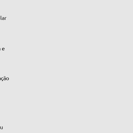
lar
a e
ação
eu