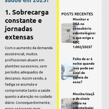
1. Sobrecarga
POSTS RECENTES
constante e
Monitor e
DEA no
jornadas
consultório
odontológico:
extensas
o que exige a
RDC
1.002/2025?
Com o aumento da demanda
assistencial, muitos
Falta de ar à
profissionais atuam em
noite: quando
plantões sucessivos, sem
isso pode ser
períodos adequados de
sinal de
apneia do
descanso. Assim sendo, a
sono?
fadiga se acumula e
compromete tanto a saúde
Monitorizaçã
quanto a atenção no cuidado
o de sinais
diário. Consequentemente,
vitais na
odontologia:
erros se tornam mais