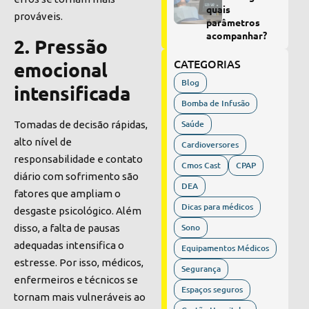
quais
prováveis.
parâmetros
acompanhar?
2. Pressão
CATEGORIAS
emocional
Blog
intensificada
Bomba de Infusão
Saúde
Tomadas de decisão rápidas,
alto nível de
Cardioversores
responsabilidade e contato
Cmos Cast
CPAP
diário com sofrimento são
DEA
fatores que ampliam o
Dicas para médicos
desgaste psicológico. Além
Sono
disso, a falta de pausas
adequadas intensifica o
Equipamentos Médicos
estresse. Por isso, médicos,
Segurança
enfermeiros e técnicos se
Espaços seguros
tornam mais vulneráveis ao