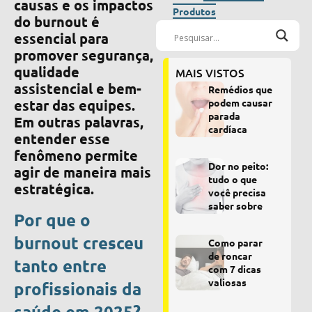
causas e os impactos
Produtos
do burnout é
essencial para
promover segurança,
qualidade
MAIS VISTOS
assistencial e bem-
Remédios que
estar das equipes.
podem causar
parada
Em outras palavras,
cardíaca
entender esse
fenômeno permite
Dor no peito:
agir de maneira mais
tudo o que
estratégica.
você precisa
saber sobre
Por que o
burnout cresceu
Como parar
de roncar
tanto entre
com 7 dicas
valiosas
profissionais da
saúde em 2025?