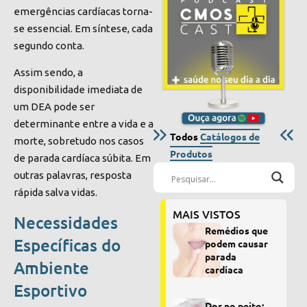
emergências cardíacas torna-
se essencial. Em síntese, cada
segundo conta.
Assim sendo, a
disponibilidade imediata de
um DEA pode ser
determinante entre a vida e a
Todos
Catálogos de
morte, sobretudo nos casos
Produtos
de parada cardíaca súbita. Em
outras palavras, resposta
rápida salva vidas.
MAIS VISTOS
Necessidades
Remédios que
Específicas do
podem causar
parada
Ambiente
cardíaca
Esportivo
Dor no peito: