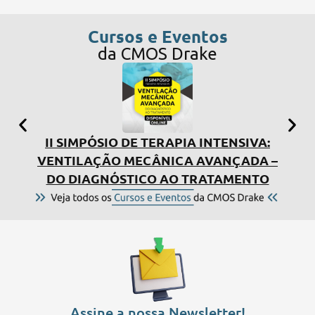
Cursos e Eventos
da CMOS Drake
II SIMPÓSIO DE TERAPIA INTENSIVA:
I 
VENTILAÇÃO MECÂNICA AVANÇADA –
DO DIAGNÓSTICO AO TRATAMENTO
Assine a nossa Newsletter!