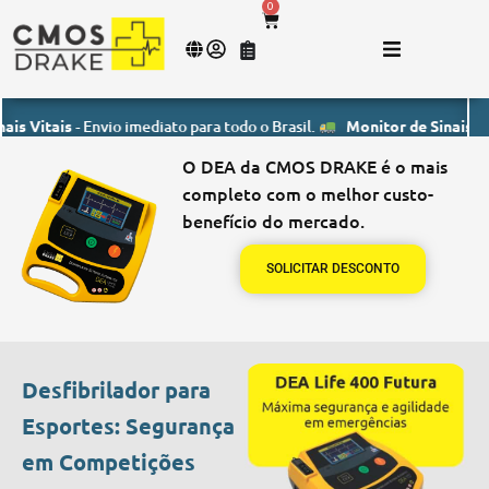
0
ais
- Envio imediato para todo o Brasil.
Monitor de Sinais Vitais
- E
O DEA da CMOS DRAKE é o mais
completo com o melhor custo-
benefício do mercado.
SOLICITAR DESCONTO
Desfibrilador para
Esportes: Segurança
em Competições