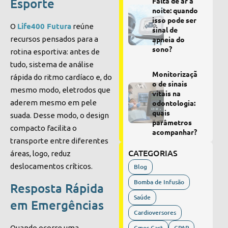
Esporte
Falta de ar à
noite: quando
isso pode ser
Life400 Futura
O
reúne
sinal de
recursos pensados para a
apneia do
sono?
rotina esportiva: antes de
tudo, sistema de análise
Monitorizaçã
rápida do ritmo cardíaco e, do
o de sinais
mesmo modo, eletrodos que
vitais na
aderem mesmo em pele
odontologia:
quais
suada. Desse modo, o design
parâmetros
compacto facilita o
acompanhar?
transporte entre diferentes
CATEGORIAS
áreas, logo, reduz
deslocamentos críticos.
Blog
Bomba de Infusão
Resposta Rápida
Saúde
em Emergências
Cardioversores
Cmos Cast
CPAP
Quando ocorre uma