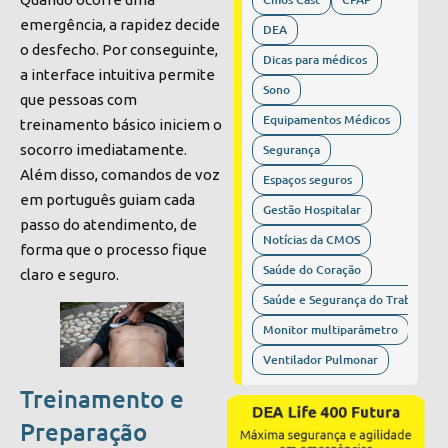
emergência, a rapidez decide
DEA
o desfecho. Por conseguinte,
Dicas para médicos
a interface intuitiva permite
Sono
que pessoas com
Equipamentos Médicos
treinamento básico iniciem o
Segurança
socorro imediatamente.
Além disso, comandos de voz
Espaços seguros
em português guiam cada
Gestão Hospitalar
passo do atendimento, de
Notícias da CMOS
forma que o processo fique
Saúde do Coração
claro e seguro.
Saúde e Segurança do Trabalho
Monitor multiparâmetro
Ventilador Pulmonar
Treinamento e
Preparação