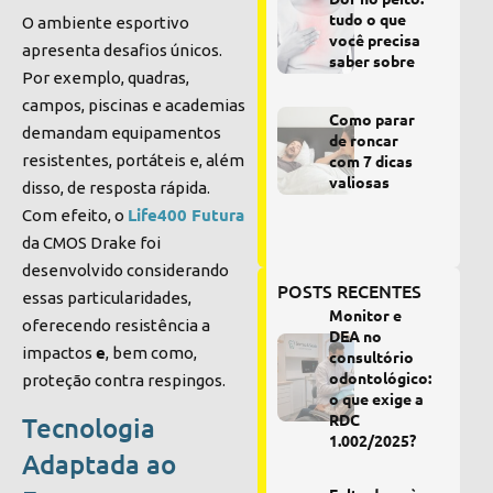
tudo o que
O ambiente esportivo
você precisa
apresenta desafios únicos.
saber sobre
Por exemplo, quadras,
campos, piscinas e academias
Como parar
demandam equipamentos
de roncar
resistentes, portáteis e, além
com 7 dicas
valiosas
disso, de resposta rápida.
Life400 Futura
Com efeito, o
da CMOS Drake foi
desenvolvido considerando
POSTS RECENTES
essas particularidades,
Monitor e
oferecendo resistência a
DEA no
e
impactos
, bem como,
consultório
odontológico:
proteção contra respingos.
o que exige a
RDC
Tecnologia
1.002/2025?
Adaptada ao