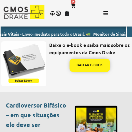
0
ais
- Envio imediato para todo o Brasil.
Monitor de Sinais Vitais
- E
Baixe o e-book e saiba mais sobre os
equipamentos da Cmos Drake
BAIXAR E-BOOK
Cardioversor Bifásico
– em que situações
ele deve ser