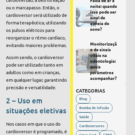
Falta de ar à
cardioversão, a desfibrilação
noite: quando
ou o marcapasso. Então, o
isso pode ser
cardioversor será utilizado de
sinal de
forma terapêutica, utilizando
apneia do
sono?
os pulsos elétricos para
reorganizar o ritmo cardíaco,
Monitorizaçã
evitando maiores problemas.
o de sinais
vitais na
Assim sendo, o cardioversor
odontologia:
pode ser utilizado tanto em
quais
parâmetros
adultos como em crianças,
acompanhar?
em qualquer lugar, garantindo
precisão e versatilidade.
CATEGORIAS
2 – Uso em
Blog
Bomba de Infusão
situações eletivas
Saúde
Nos casos em que o uso do
Cardioversores
cardioversor é programado, é
Cmos Cast
CPAP