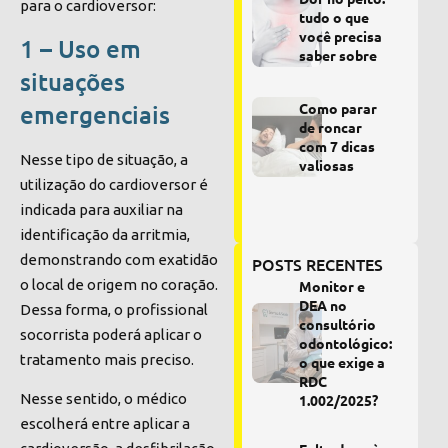
para o cardioversor:
tudo o que
você precisa
1 – Uso em
saber sobre
situações
emergenciais
Como parar
de roncar
com 7 dicas
Nesse tipo de situação, a
valiosas
utilização do cardioversor é
indicada para auxiliar na
identificação da arritmia,
demonstrando com exatidão
POSTS RECENTES
o local de origem no coração.
Monitor e
DEA no
Dessa forma, o profissional
consultório
socorrista poderá aplicar o
odontológico:
tratamento mais preciso.
o que exige a
RDC
Nesse sentido, o médico
1.002/2025?
escolherá entre aplicar a