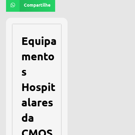
Compartilhe
Equipa
mento
s
Hospit
alares
da
CMOS