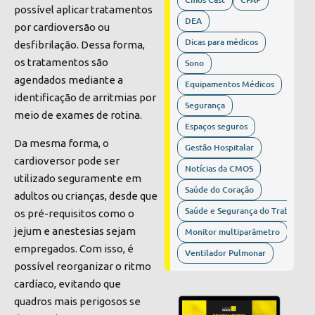
possível aplicar tratamentos
DEA
por cardioversão ou
Dicas para médicos
desfibrilação. Dessa forma,
os tratamentos são
Sono
agendados mediante a
Equipamentos Médicos
identificação de arritmias por
Segurança
meio de exames de rotina.
Espaços seguros
Da mesma forma, o
Gestão Hospitalar
cardioversor pode ser
Notícias da CMOS
utilizado seguramente em
Saúde do Coração
adultos ou crianças, desde que
Saúde e Segurança do Trabalho
os pré-requisitos como o
jejum e anestesias sejam
Monitor multiparâmetro
empregados. Com isso, é
Ventilador Pulmonar
possível reorganizar o ritmo
cardíaco, evitando que
quadros mais perigosos se